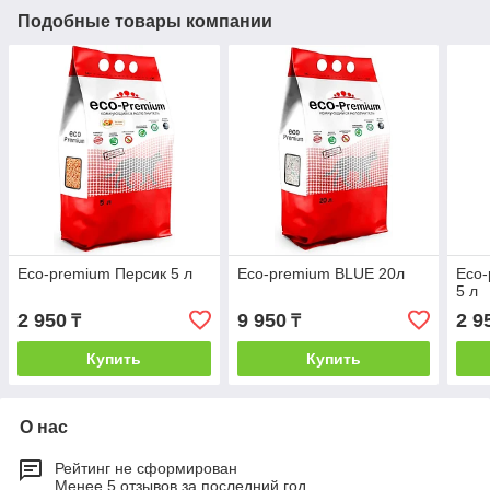
Подобные товары компании
Eco-premium Персик 5 л
Eco-premium BLUE 20л
Eco-
5 л
2 950
9 950
2 9
₸
₸
Купить
Купить
О нас
Рейтинг не сформирован
Менее 5 отзывов за последний год