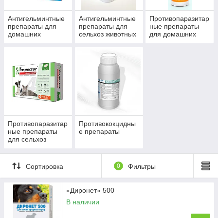
Антигельминтные
Антигельминтные
Противопаразитар
препараты для
препараты для
ные препараты
домашних
сельхоз животных
для домашних
питомцев
питомцев
Противопаразитар
Противококцидны
ные препараты
е препараты
для сельхоз
животных
Сортировка
0
Фильтры
«Диронет» 500
В наличии