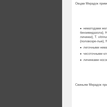
Овцам Мерадок прим
нематодами желу
бензимидазола), Ha
личинки), Т. vitri
(половозре-лые), N
легочными немато
чесоточными кле
личинками носог
Свиньям Мерадок пр