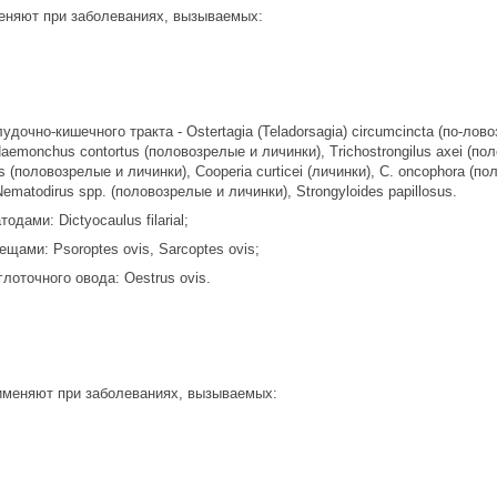
еняют при заболеваниях, вызываемых:
дочно-кишечного тракта - Ostertagia (Teladorsagia) circumcincta (по-л
emonchus contortus (половозрелые и личинки), Trichostrongilus axei (пол
nus (половозрелые и личинки), Cooperia curticei (личинки), С. oncophora
ematodirus spp. (половозрелые и личинки), Strongyloides papillosus.
дами: Dictyocaulus filarial;
щами: Psoroptes ovis, Sarcoptes ovis;
лоточного овода: Oestrus ovis.
именяют при заболеваниях, вызываемых: