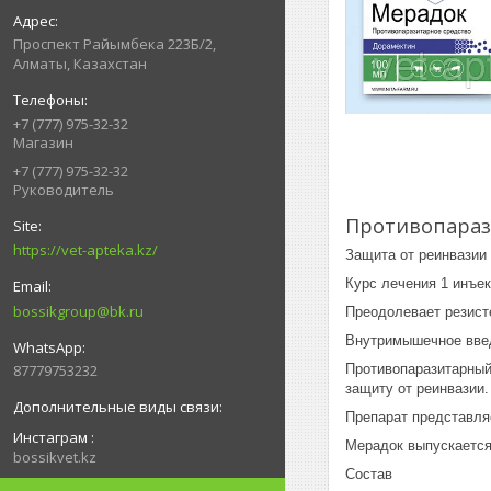
Проспект Райымбека 223Б/2,
Алматы, Казахстан
+7 (777) 975-32-32
Магазин
+7 (777) 975-32-32
Руководитель
Противопараз
https://vet-apteka.kz/
Защита от реинвазии
Курс лечения 1 инъе
bossikgroup@bk.ru
Преодолевает резист
Внутримышечное вве
87779753232
Противопаразитарный
защиту от реинвазии.
Препарат представляе
Инстаграм
Мерадок выпускается
bossikvet.kz
Состав