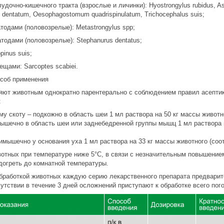
дочно-кишечного тракта (взрослые и личинки): Hyostrongylus rubidus, As
entatum, Oesophagostomum quadrispinulatum, Trichocephalus suis;
одами (половозрелые): Metastrongylus spp;
тодами (половозрелые): Stephanurus dentatus;
inus suis;
щами: Sarcoptes scabiei.
особ применения
ют животным однократно парентерально с соблюдением правил асептики
:
му скоту – подкожно в область шеи 1 мл раствора на 50 кг массы животно
ышечно в область шеи или заднебедренной группы мышц 1 мл раствора н
имышечно у основания уха 1 мл раствора на 33 кг массы животного (соот
вотных при температуре ниже 5°С, в связи с незначительным повышение
догреть до комнатной температуры.
бработкой животных каждую серию лекарственного препарата предварите
утствии в течение 3 дней осложнений приступают к обработке всего пог