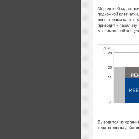
Мерадок обладает шир
подкожной клетчатки
рецепторами клеток 
приводит к параличу 
максимальной концент
Выводится из органи
тератогенным действ