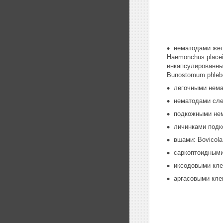
нематодами желу
Haemonchus placei, 
инкапсулированные 
Bunostomum phlebot
легочными немат
нематодами слез
подкожными нема
личинками подк
вшами: Bovicola 
саркоптоидными 
иксодовыми клещ
аргасовыми клещ