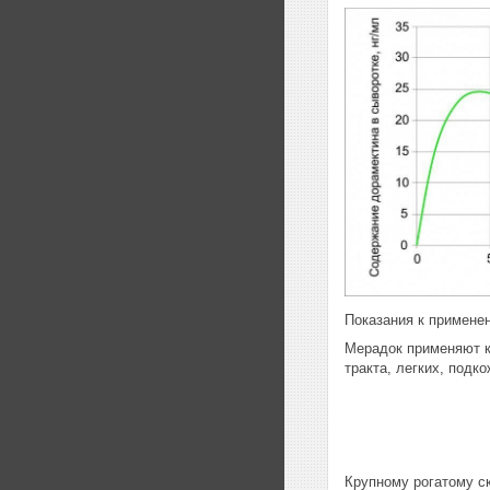
Показания к примене
Мерадок применяют к
тракта, легких, под
Крупному рогатому с