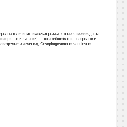
овозрелые и личинки, включая резистентные к производным
овозрелые и личинки), Т. colu-briformis (половозрелые и
 (половозрелые и личинки), Oesophagostomum venulosum