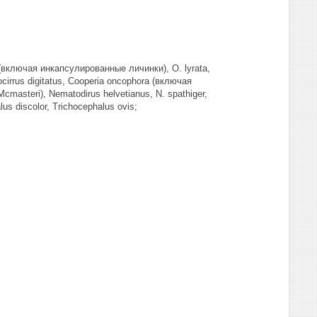
(включая инкапсулированные личинки), О. lyrata,
tocirrus digitatus, Cooperia oncophora (включая
cmasteri), Nematodirus helvetianus, N. spathiger,
s discolor, Trichocephalus ovis;
;