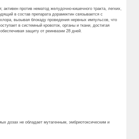
; активен против нематод желудочно-кишечного тракта, легких,
одящий в состав препарата дорамектин связывается с
хлора, вызывая блокаду проведения нервных импульсов, что
оступает в системный кровоток, органы и ткани, достигая
 обеспечивая защиту от реинвазии 28 дней.
мых дозах не обладает мутагенным, эмбриотоксическим и