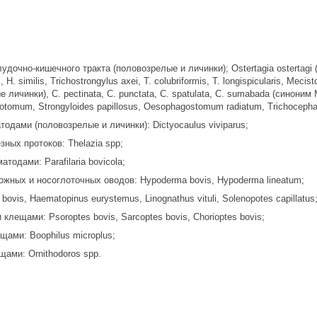
дочно-кишечного тракта (половозрелые и личинки); Ostertagia ostertagi 
H. similis, Trichostrongylus axei, T. colubriformis, T. longispicularis, Mecis
личинки), C. pectinata, C. punctata, C. spatulata, C. sumabada (синоним М
omum, Strongyloides papillosus, Oesophagostomum radiatum, Trichocephalu
одами (половозрелые и личинки): Dictyocaulus viviparus;
ных протоков: Thelazia spp;
тодами: Parafilaria bovicola;
ожных и носоглоточных оводов: Hypoderma bovis, Hypoderma lineatum;
bovis, Haematopinus eurystemus, Linognathus vituli, Solenopotes capillatus
клещами: Psoroptes bovis, Sarcoptes bovis, Chorioptes bovis;
ами: Boophilus microplus;
ами: Ornithodoros spp.