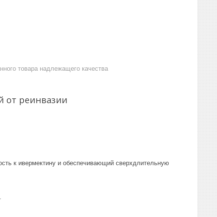
анного товара надлежащего качества
й от реинвазии
ность к ивермектину и обеспечивающий сверхдлительную
.