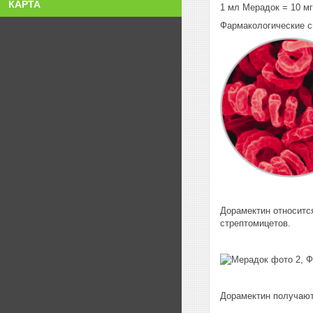
КАРТА
1 мл Мерадок = 10 м
Фармакологические с
Дорамектин относитс
стрептомицетов.
Дорамектин получают 