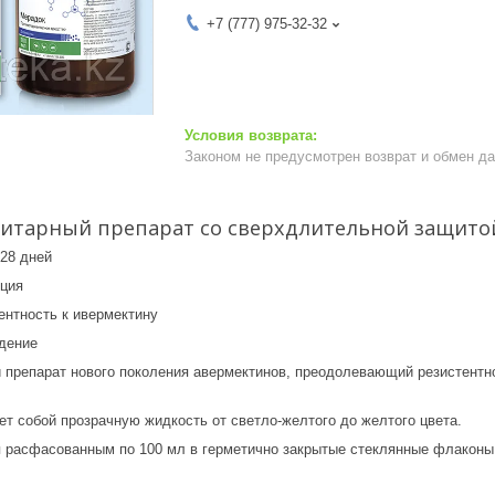
+7 (777) 975-32-32
Законом не предусмотрен возврат и обмен д
итарный препарат со сверхдлительной защито
 28 дней
кция
ентность к ивермектину
дение
 препарат нового поколения авермектинов, преодолевающий резистент
т собой прозрачную жидкость от светло-желтого до желтого цвета.
 расфасованным по 100 мл в герметично закрытые стеклянные флаконы