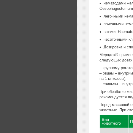
нематодами желу
Oesophagostomum d
легочными немат
почечными нема
вшами: Haematop
чесоточными кле
Дозировка и сп
Мерадок® применя
следующих дозах
– крупному рогато
– овцам – внутрим
на 1 кг массы);
– свиньям – внутр
При обработке жи
рекомендуется по
Перед массовой о
животных. При отс