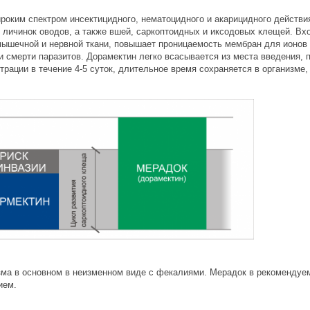
оким спектром инсектицидного, нематоцидного и акарицидного действия
, личинок оводов, а также вшей, саркоптоидных и иксодовых клещей. Вх
мышечной и нервной ткани, повышает проницаемость мембран для ионов 
и смерти паразитов. Дорамектин легко всасывается из места введения, п
рации в течение 4-5 суток, длительное время сохраняется в организме,
зма в основном в неизменном виде с фекалиями. Мерадок в рекомендуе
ием.