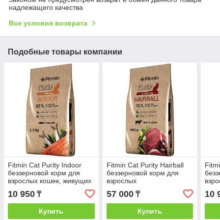
надлежащего качества
Все условия возврата
Подобные товары компании
Fitmin Cat Purity Indoor
Fitmin Cat Purity Hairball
Fitmi
беззерновой корм для
беззерновой корм для
безз
взрослых кошек, живущих
взрослых
взро
в помещении, с рыбой,
длинношерстных кошек с
длин
10 950
57 000
10 
₸
₸
1.5 кг
говядиной 10кг
говя
Купить
Купить