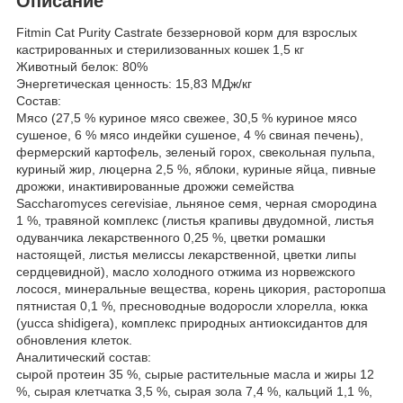
Описание
Fitmin Cat Purity Castrate беззерновой корм для взрослых
кастрированных и стерилизованных кошек 1,5 кг
Животный белок: 80%
Энергетическая ценность: 15,83 МДж/кг
Состав:
Мясо (27,5 % куриное мясо свежее, 30,5 % куриное мясо
сушеное, 6 % мясо индейки сушеное, 4 % свиная печень),
фермерский картофель, зеленый горох, свекольная пульпа,
куриный жир, люцерна 2,5 %, яблоки, куриные яйца, пивные
дрожжи, инактивированные дрожжи семейства
Saccharomyces cerevisiae, льняное семя, черная смородина
1 %, травяной комплекс (листья крапивы двудомной, листья
одуванчика лекарственного 0,25 %, цветки ромашки
настоящей, листья мелиссы лекарственной, цветки липы
сердцевидной), масло холодного отжима из норвежского
лосося, минеральные вещества, корень цикория, расторопша
пятнистая 0,1 %, пресноводные водоросли хлорелла, юкка
(yucca shidigera), комплекс природных антиоксидантов для
обновления клеток.
Аналитический состав:
сырой протеин 35 %, сырые растительные масла и жиры 12
%, сырая клетчатка 3,5 %, сырая зола 7,4 %, кальций 1,1 %,