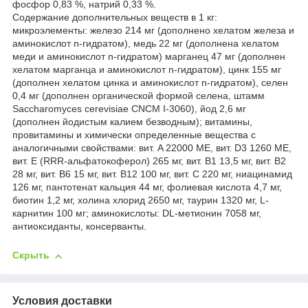
фосфор 0,83 %, натрий 0,33 %.
Содержание дополнительных веществ в 1 кг:
микроэлементы: железо 214 мг (дополнено хелатом железа и
аминокислот n-гидратом), медь 22 мг (дополнена хелатом
меди и аминокислот n-гидратом) марганец 47 мг (дополнен
хелатом марганца и аминокислот n-гидратом), цинк 155 мг
(дополнен хелатом цинка и аминокислот n-гидратом), селен
0,4 мг (дополнен органической формой селена, штамм
Saccharomyces cerevisiae CNCM I-3060), йод 2,6 мг
(дополнен йодистым калием безводным); витамины,
провитамины и химически определенные вещества с
аналогичными свойствами: вит. A 22000 ME, вит. D3 1260 МЕ,
вит. E (RRR-альфатокоферол) 265 мг, вит. B1 13,5 мг, вит. B2
28 мг, вит. B6 15 мг, вит. B12 100 мг, вит. С 220 мг, ниацинамид
126 мг, пантотенат кальция 44 мг, фолиевая кислота 4,7 мг,
биотин 1,2 мг, холина хлорид 2650 мг, таурин 1320 мг, L-
карнитин 100 мг; аминокислоты: DL-метионин 7058 мг,
антиоксиданты, консерванты.
Скрыть
Условия доставки