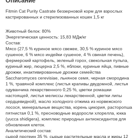
Описание
Fitmin Cat Purity Castrate беззерновой корм для взрослых
кастрированных и стерилизованных кошек 1,5 кг
Животный белок: 80%
Энергетическая ценность: 15,83 МДж/кг
Состав:
Мясо (27,5 % куриное мясо свежее, 30,5 % куриное мясо
сушеное, 6 % мясо индейки сушеное, 4 % свиная печень),
фермерский картофель, зеленый горох, свекольная пульпа,
куриный жир, люцерна 2,5 %, яблоки, куриные яйца, пивные
дрожжи, инактивированные дрожжи семейства
Saccharomyces cerevisiae, льняное семя, черная смородина
1 %, травяной комплекс (листья крапивы двудомной, листья
одуванчика лекарственного 0,25 %, цветки ромашки
настоящей, листья мелиссы лекарственной, цветки липы
сердцевидной), масло холодного отжима из норвежского
лосося, минеральные вещества, корень цикория, расторопша
пятнистая 0,1 %, пресноводные водоросли хлорелла, юкка
(yucca shidigera), комплекс природных антиоксидантов для
обновления клеток.
Аналитический состав:
сырой протеин 35 %, сырые растительные масла и жиры 12