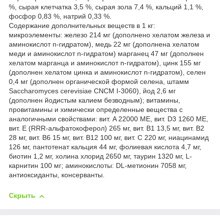
%, сырая клетчатка 3,5 %, сырая зола 7,4 %, кальций 1,1 %,
фосфор 0,83 %, натрий 0,33 %.
Содержание дополнительных веществ в 1 кг:
микроэлементы: железо 214 мг (дополнено хелатом железа и
аминокислот n-гидратом), медь 22 мг (дополнена хелатом
меди и аминокислот n-гидратом) марганец 47 мг (дополнен
хелатом марганца и аминокислот n-гидратом), цинк 155 мг
(дополнен хелатом цинка и аминокислот n-гидратом), селен
0,4 мг (дополнен органической формой селена, штамм
Saccharomyces cerevisiae CNCM I-3060), йод 2,6 мг
(дополнен йодистым калием безводным); витамины,
провитамины и химически определенные вещества с
аналогичными свойствами: вит. A 22000 ME, вит. D3 1260 МЕ,
вит. E (RRR-альфатокоферол) 265 мг, вит. B1 13,5 мг, вит. B2
28 мг, вит. B6 15 мг, вит. B12 100 мг, вит. С 220 мг, ниацинамид
126 мг, пантотенат кальция 44 мг, фолиевая кислота 4,7 мг,
биотин 1,2 мг, холина хлорид 2650 мг, таурин 1320 мг, L-
карнитин 100 мг; аминокислоты: DL-метионин 7058 мг,
антиоксиданты, консерванты.
Скрыть