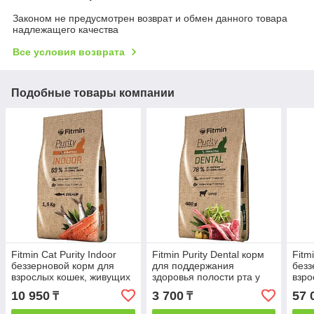
Законом не предусмотрен возврат и обмен данного товара
надлежащего качества
Все условия возврата
Подобные товары компании
Fitmin Cat Purity Indoor
Fitmin Purity Dental корм
Fitmi
беззерновой корм для
для поддержания
безз
взрослых кошек, живущих
здоровья полости рта у
взро
в помещении, с рыбой,
взрослых кошек с
длин
10 950
3 700
57 
₸
₸
1.5 кг
ягненком,400г
говя