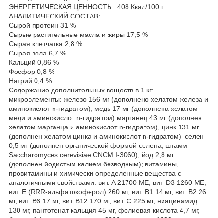
ЭНЕРГЕТИЧЕСКАЯ ЦЕННОСТЬ : 408 Ккал/100 г.
АНАЛИТИЧЕСКИЙ СОСТАВ:
Сырой протеин 31 %
Сырые растительные масла и жиры 17,5 %
Сырая клетчатка 2,8 %
Сырая зола 6,7 %
Кальций 0,86 %
Фосфор 0,8 %
Натрий 0,4 %
Содержание дополнительных веществ в 1 кг:
микроэлементы: железо 156 мг (дополнено хелатом железа и
аминокислот n-гидратом), медь 17 мг (дополнена хелатом
меди и аминокислот n-гидратом) марганец 43 мг (дополнен
хелатом марганца и аминокислот n-гидратом), цинк 131 мг
(дополнен хелатом цинка и аминокислот n-гидратом), селен
0,5 мг (дополнен органической формой селена, штамм
Saccharomyces cerevisiae CNCM I-3060), йод 2,8 мг
(дополнен йодистым калием безводным); витамины,
провитамины и химически определенные вещества с
аналогичными свойствами: вит. A 21700 ME, вит. D3 1260 МЕ,
вит. E (RRR-альфатокоферол) 260 мг, вит. B1 14 мг, вит. B2 26
мг, вит. B6 17 мг, вит. B12 170 мг, вит. С 225 мг, ниацинамид
130 мг, пантотенат кальция 45 мг, фолиевая кислота 4,7 мг,