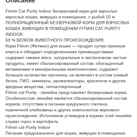
Описание
Fitmin Cat Purity Indoor беззерновой корм для взрослых
взрослых кошек, живущих в помещении, с рыбой 10 кг
ПОЛНОРАЦИОННЫЙ БЕЗЗЕРНОВОЙ КОРМ ДЛЯ ВЗРОСЛЫХ
КОШЕК ЖИВУЩИХ В ПОМЕЩЕНИИ FITMIN CAT PURITY
INDOOR.
69 % БЕЛКОВ ЖИВОТНОГО ПРОИСХОЖДЕНИЯ.
Корм Fitmin (Фитмин) для кошек — продукт супер-премиум
класса и обладает определенными преимуществами:
содержит свежее мясо, натуральные и экологически чистые
продукты; имеет сбалансированный состав, обогащенный
витаминами и минеральными компонентами; содержит
большое количество протеина; не включает в состав соевый
белок, ГМО, химикаты, ароматизаторы, красители и другие
вредные вещества, гипоаллергенный.
Fitmin cat Purity - линейка представляет беззерновые корма.
Особенностью линейки является сбалансированный состав
кормов, отсутствие в питании кукурузного глютена,
пшеничной клейковины и других компонентов зернового
происхождения. Источником углеводов в кормах этой линейки
служат горох и картофель.
Fitmin cat Purity Indoor
Питание предназначено для кошек, живущих в помещении.