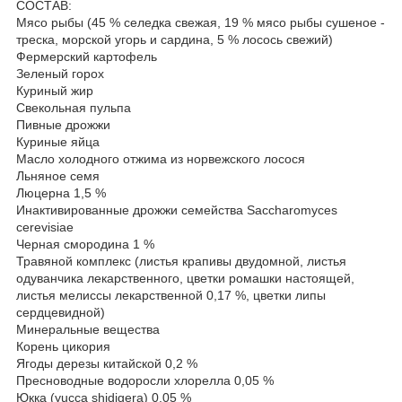
СОСТАВ:
Мясо рыбы (45 % селедка свежая, 19 % мясо рыбы сушеное -
треска, морской угорь и сардина, 5 % лосось свежий)
Фермерский картофель
Зеленый горох
Куриный жир
Свекольная пульпа
Пивные дрожжи
Куриные яйца
Масло холодного отжима из норвежского лосося
Льняное семя
Люцерна 1,5 %
Инактивированные дрожжи семейства Saccharomyces
cerevisiae
Черная смородина 1 %
Травяной комплекс (листья крапивы двудомной, листья
одуванчика лекарственного, цветки ромашки настоящей,
листья мелиссы лекарственной 0,17 %, цветки липы
сердцевидной)
Минеральные вещества
Корень цикория
Ягоды дерезы китайской 0,2 %
Пресноводные водоросли хлорелла 0,05 %
Юкка (yucca shidigera) 0,05 %