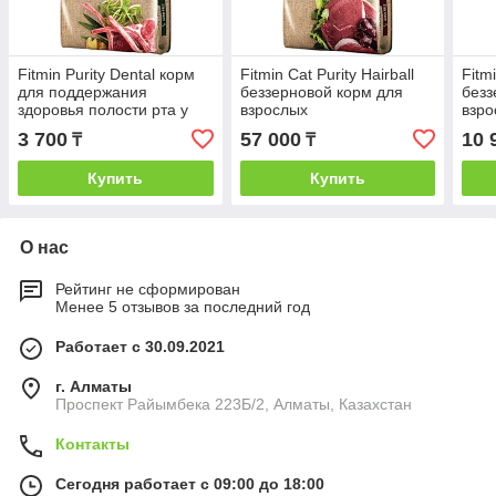
Fitmin Purity Dental корм
Fitmin Cat Purity Hairball
Fitmi
для поддержания
беззерновой корм для
безз
здоровья полости рта у
взрослых
взро
взрослых кошек с
длинношерстных кошек с
длин
3 700
57 000
10 
₸
₸
ягненком,400г
говядиной 10кг
говя
Купить
Купить
О нас
Рейтинг не сформирован
Менее 5 отзывов за последний год
Работает с 30.09.2021
г. Алматы
Проспект Райымбека 223Б/2, Алматы, Казахстан
Контакты
Сегодня работает с 09:00 до 18:00