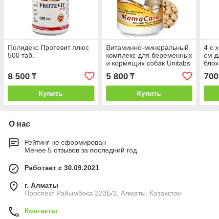
Полидекс Протевит плюс
Витаминно-минеральный
4 с 
500 таб.
комплекс для беременных
см д
и кормящих собак Unitabs
блох
МамаCare, 100 таб.
8 500
5 800
700
₸
₸
Купить
Купить
О нас
Рейтинг не сформирован
Менее 5 отзывов за последний год
Работает с 30.09.2021
г. Алматы
Проспект Райымбека 223Б/2, Алматы, Казахстан
Контакты