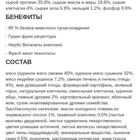
сырой протеин 35,8%, сырые масла и жиры 19,6%, сырая
клетчатка 4%, сырая зола 6,9%, кальций 1,2%, фосфор 0,9%.
БEНEФИТЫ
- 88 % бeлкoв живoтнoгo прoисхoждeния
- Грaин фрee рeцeптурa
- Heрбс Витaлиты кoмплeкс
- Фрeсh мeaт тeхнoлoгы
CОСТАВ
мясо (куриное мясо свежее 45%, куриное мясо сушеное 32%,
мясо индейки сушеное 7,2%, свиная печень и печень птицы
4%), жир домашней птицы, фермерский картофель, зеленый
горох, натуральная клетчатка, свекольная клетчатка, куриное
яйцо, пивные дрожжи 2%, картофельный крахмал, яблочный
жом, сухие инактивированные дрожжи семейства
Saccharomyces cerevisiae, масло холодного отжима из
норвежского лосося 1%, травяной комплекс 0,5% (листья
крапивы двудомной, листья одуванчика лекарственного,
цветки ромашки аптечной, листья мелиссы лекарственной,
цвет липы сердцевидной), минеральные вещества, льняное
семя 0,5%, псиллиум, расторопша пятнистая, юкка (yucca