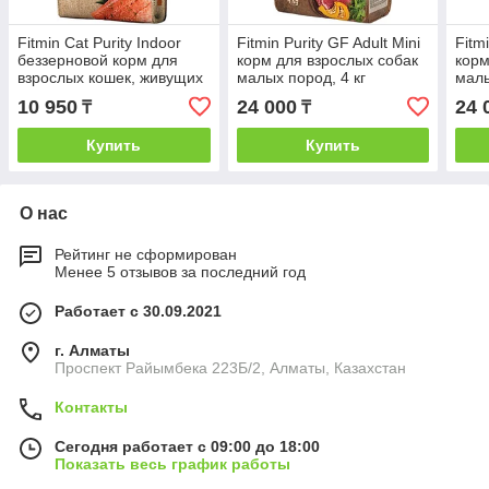
Fitmin Cat Purity Indoor
Fitmin Purity GF Adult Mini
Fitm
беззерновой корм для
корм для взрослых собак
корм
взрослых кошек, живущих
малых пород, 4 кг
малы
в помещении, с рыбой,
10 950
24 000
24 
₸
₸
1.5 кг
Купить
Купить
О нас
Рейтинг не сформирован
Менее 5 отзывов за последний год
Работает с 30.09.2021
г. Алматы
Проспект Райымбека 223Б/2, Алматы, Казахстан
Контакты
Сегодня работает с 09:00 до 18:00
Показать весь график работы