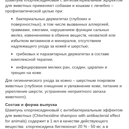
для животных применяют собакам и кошкам с лечебно –
профилактической целью при:
бактериальных дерматитах (глубоких и
поверхностных), в том числе вызванных аллергией,
травмами, ожогами, нарушением функции сальных
желез, изменениями в обмене веществ, нехваткой или
избытком витаминов и минералов, отсутствием
надлежащего ухода за кожей и шерстью;
грибковых и паразитарных дерматитах в составе
комплексной терапии;
инфицировании мелких ран, ссадин, царапин и
трещин на коже.
Для гигиенического ухода за кожно – шерстным покровом
животных (глубокое очищение и увлажнение кожи, питание и
укрепление шерсти, устранение неприятного запаха
животного).
Состав и форма выпуска
Шампунь хлоргексидиновый с антибактериальным эффектом
для животных (Chlorhexidine shampoo with antibacterial effect
for animals) содержит в 1 мл в качестве действующего
вещества: хлоргексидина биглюконат 20 % - 50 мг, а в