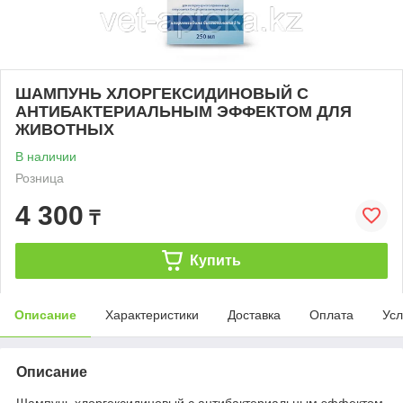
ШАМПУНЬ ХЛОРГЕКСИДИНОВЫЙ C
АНТИБАКТЕРИАЛЬНЫМ ЭФФЕКТОМ ДЛЯ
ЖИВОТНЫХ
В наличии
Розница
4 300
₸
Купить
Описание
Характеристики
Доставка
Оплата
Усл
Описание
Шампунь хлоргексидиновый с антибактериальным эффектом