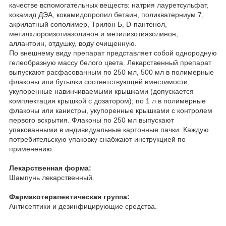
качестве вспомогательных веществ: натрия лауретсульфат,
кокамид ДЭА, кокамидопропил бетаин, поликватерниум 7,
акрилатный сополимер, Трилон Б, D-пантенол,
метилхлороизотиазолинон и метилизотиазолинон,
аллантоин, отдушку, воду очищенную.
По внешнему виду препарат представляет собой однородную
гелеобразную массу белого цвета. Лекарственный препарат
выпускают расфасованным по 250 мл, 500 мл в полимерные
флаконы или бутылки соответствующей вместимости,
укупоренные навинчиваемыми крышками (допускается
комплектация крышкой с дозатором); по 1 л в полимерные
флаконы или канистры, укупоренные крышками с контролем
первого вскрытия. Флаконы по 250 мл выпускают
упакованными в индивидуальные картонные пачки. Каждую
потребительскую упаковку снабжают инструкцией по
применению.
Лекарственная форма:
Шампунь лекарственный.
Фармакотерапевтическая группа:
Антисептики и дезинфицирующие средства.