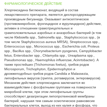
ФАРМАКОЛОГИЧЕСКОЕ ДЕЙСТВИЕ
Хлоргексидина биглюконат, входящий в состав
лекарственного препарата, является дихлорсодержащим
производным бигуанида. Оказывает антисептическое
(противомикробное, фунгицидное и вурулицидное) действие,
активен в отношении грамотрицательных и
грамположительных аэробных и анаэробных бактерий (в том
числе Klebsiella spp., Salmonella spp., Staphylococcus spp., (в
том числе Staphylococcus aureus MRSA), Streptococcus spp.,
Enterococcus spp., Micrococcus spp., Escherichia coli, Proteus
spp., Bacillus spp., Chorynebacterium pyogenes, Campylobacter
fetus, Enterobacter spp., Chlamydia spp., Ureaplasma spp.,
Pseudomonas spp., Haemophilus influenzae, Acinrtobacter). А
также простейших (Trichomonas foetus), грибов родов
Microsporum, Trichophyton, Epidermophyton и
дрожжеподобных грибов родов Candida и Malassezia,
липофильных вирусов (гриппа, ротавирусов, энтеровирусов).
Механизм действия хлоргексидина заключается во
взаимодействии с фосфатными группами на поверхности
микробной клетки, при этом липофильные группы
способствуют дезагрегации липопротеиновой мембраны
бактерий, нарушая тем самым осмотическое равновесие
бактериальных клеток, выход из них калия и фосфора, что