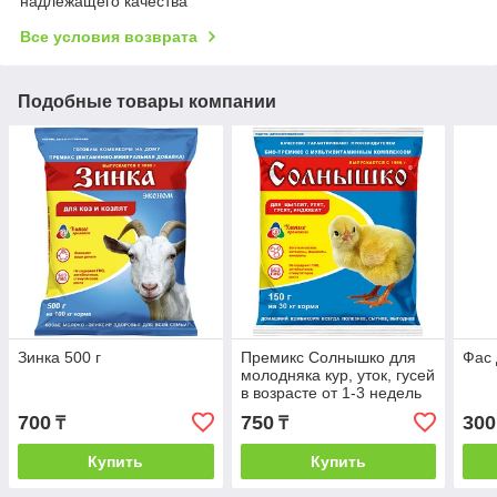
надлежащего качества
Все условия возврата
Подобные товары компании
Зинка 500 г
Премикс Солнышко для
Фас 
молодняка кур, уток, гусей
в возрасте от 1-3 недель
(0,5%) (150г)
700
750
300
₸
₸
Купить
Купить