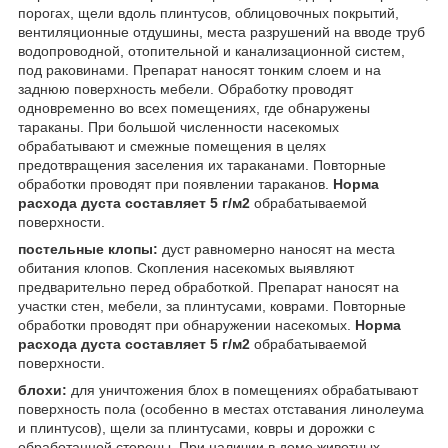
порогах, щели вдоль плинтусов, облицовочных покрытий,
вентиляционные отдушины, места разрушений на вводе труб
водопроводной, отопительной и канализационной систем,
под раковинами. Препарат наносят тонким слоем и на
заднюю поверхность мебели. Обработку проводят
одновременно во всех помещениях, где обнаружены
тараканы. При большой численности насекомых
обрабатывают и смежные помещения в целях
предотвращения заселения их тараканами. Повторные
обработки проводят при появлении тараканов.
Норма
расхода дуста составляет 5 г/м
2
обрабатываемой
поверхности.
постельные клопы:
дуст равномерно наносят на места
обитания клопов. Скопления насекомых выявляют
предварительно перед обработкой. Препарат наносят на
участки стен, мебели, за плинтусами, коврами. Повторные
обработки проводят при обнаружении насекомых.
Норма
расхода дуста составляет 5 г/м
2
обрабатываемой
поверхности.
блохи:
для уничтожения блох в помещениях обрабатывают
поверхность пола (особенно в местах отставания линолеума
и плинтусов), щели за плинтусами, ковры и дорожки с
обработанной стороны. При наличии в доме животных