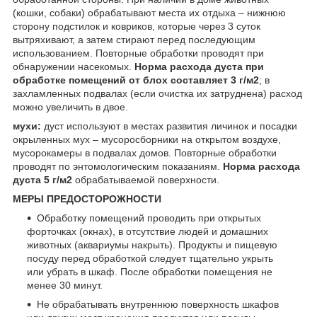
(кошки, собаки) обрабатывают места их отдыха – нижнюю
сторону подстилок и ковриков, которые через 3 суток
вытряхивают, а затем стирают перед последующим
использованием. Повторные обработки проводят при
обнаружении насекомых.
Норма расхода дуста при
обработке помещений от блох составляет 3 г/м
2
; в
захламленных подвалах (если очистка их затруднена) расход
можно увеличить в двое.
мухи:
дуст используют в местах развития личинок и посадки
окрыленных мух – мусоросборники на открытом воздухе,
мусорокамеры в подвалах домов. Повторные обработки
проводят по энтомологическим показаниям.
Норма расхода
дуста 5 г/м
2
обрабатываемой поверхности.
МЕРЫ ПРЕДОСТОРОЖНОСТИ
Обработку помещений проводить при открытых
форточках (окнах), в отсутствие людей и домашних
животных (аквариумы накрыть). Продукты и пищевую
посуду перед обработкой следует тщательно укрыть
или убрать в шкаф. После обработки помещения не
менее 30 минут.
Не обрабатывать внутреннюю поверхность шкафов