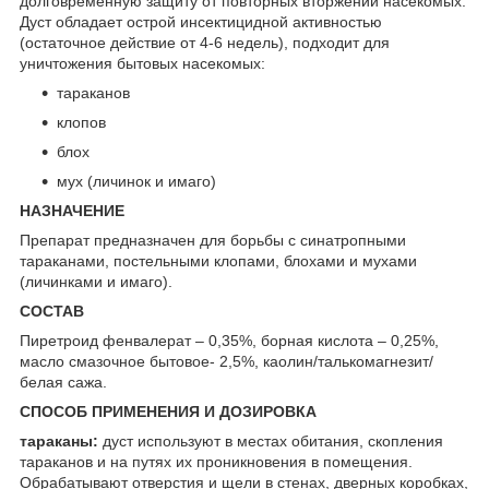
долговременную защиту от повторных вторжений насекомых.
Дуст обладает острой инсектицидной активностью
(остаточное действие от 4-6 недель), подходит для
уничтожения бытовых насекомых:
тараканов
клопов
блох
мух (личинок и имаго)
НАЗНАЧЕНИЕ
Препарат предназначен для борьбы с синатропными
тараканами, постельными клопами, блохами и мухами
(личинками и имаго).
СОСТАВ
Пиретроид фенвалерат – 0,35%, борная кислота – 0,25%,
масло смазочное бытовое- 2,5%, каолин/талькомагнезит/
белая сажа.
СПОСОБ ПРИМЕНЕНИЯ И ДОЗИРОВКА
тараканы:
дуст используют в местах обитания, скопления
тараканов и на путях их проникновения в помещения.
Обрабатывают отверстия и щели в стенах, дверных коробках,