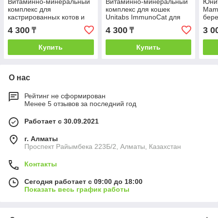
Витаминно-минеральный
Витаминно-минеральный
Юни
комплекс для
комплекс для кошек
Mama
кастрированных котов и
Unitabs ImmunoCat для
бер
стерилизованных кошек
иммунитета, 120 мл
коше
4 300
4 300
3 0
₸
₸
Unitabs SterilCat, 120 мл
Купить
Купить
О нас
Рейтинг не сформирован
Менее 5 отзывов за последний год
Работает с 30.09.2021
г. Алматы
Проспект Райымбека 223Б/2, Алматы, Казахстан
Контакты
Сегодня работает с 09:00 до 18:00
Показать весь график работы