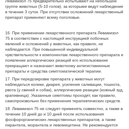
Левамизол 75 предварительно испытывают на небольшой
группе животных (5-10 голов), за которыми ведут наблюдение
в течение 3 суток. При отсутствии осложнений лекарственный
препарат применяют всему поголовью.
16. При применении лекарственного препарата Левамизол
75 в соответствии с настоящей инструкцией побочных
явлений и осложнений у животных, как правило, не
наблюдается. При повышенной индивидуальной
чувствительности к компонентам лекарственного препарата и
появлении аллергических реакций его использование
прекращают и назначают животному антигистаминные
препараты и средства симптоматической терапии.
17. При передозировке препарата у животных могут
наблюдаться колики, диарея, усиление саливации, тошнота,
рвота (у свиней и собак), аллергические реакции (кожный зуд,
крапивница). Указанные симптомы проходят, как правило,
самопроизвольно без применения терапевтических средств.
18. Левамизол 75 не следует применять совместно, а также в
течение 10 дней до и 10 дней после использования
фосфорорганических лекарственных препаратов, а также
пирантела, морантела и левомицетина. Не рекомендуется