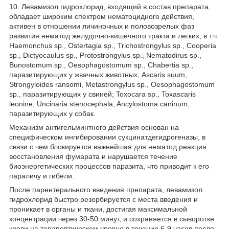
10. Левамизол гидрохлорид, входящий в состав препарата,
обладает широким спектром нематоцидного действия,
активен в отношении личиночных и половозрелых фаз
развития нематод желудочно-кишечного тракта и легких, в т.ч.
Haemonchus sp., Ostertagia sp., Trichostrongylus sp., Cooperia
sp., Dictyocaulus sp., Protostrongylus sp., Nematodirus sp.,
Bunostomum sp., Oesophagostomum sp., Chabertia sp.,
паразитирующих у жвачных животных; Ascaris suum,
Strongyloides ransomi, Metastrongylus sp., Oesophagostomum
sp., паразитирующих у свиней; Toxocara sp., Toxascaris
leonine, Uncinaria stenocephala, Ancylostoma caninum,
паразитирующих у собак.
Механизм антигельминтного действия основан на
специфическом ингибировании сукцинатдегидрогеназы, в
связи с чем блокируется важнейшая для нематод реакция
восстановления фумарата и нарушается течение
биоэнергетических процессов паразита, что приводит к его
параличу и гибели.
После парентерального введения препарата, левамизол
гидрохлорид быстро резорбируется с места введения и
проникает в органы и ткани, достигая максимальной
концентрации через 30-50 минут, и сохраняется в сыворотке
крови на терапевтическом уровне в течение 6-9 часов после