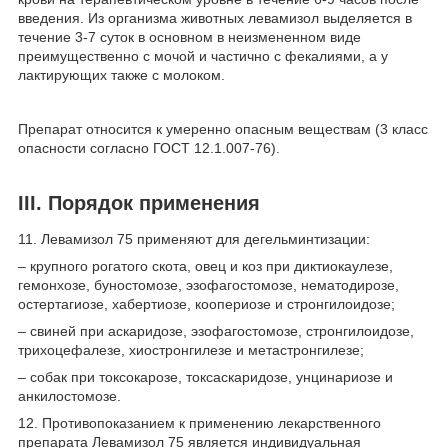
введения. Из организма животных левамизол выделяется в
течение 3-7 суток в основном в неизмененном виде
преимущественно с мочой и частично с фекалиями, а у
лактирующих также с молоком.
Препарат относится к умеренно опасным веществам (3 класс
опасности согласно ГОСТ 12.1.007-76).
III. Порядок применения
11. Левамизол 75 применяют для дегельминтизации:
– крупного рогатого скота, овец и коз при диктиокаулезе,
гемонхозе, буностомозе, эзофагостомозе, нематодирозе,
остертагиозе, хабертиозе, коопериозе и стронгилоидозе;
– свиней при аскаридозе, эзофагостомозе, стронгилоидозе,
трихоцефалезе, хиостронгилезе и метастронгилезе;
– собак при токсокарозе, токсаскаридозе, унцинариозе и
анкилостомозе.
12. Противопоказанием к применению лекарственного
препарата Левамизол 75 является индивидуальная