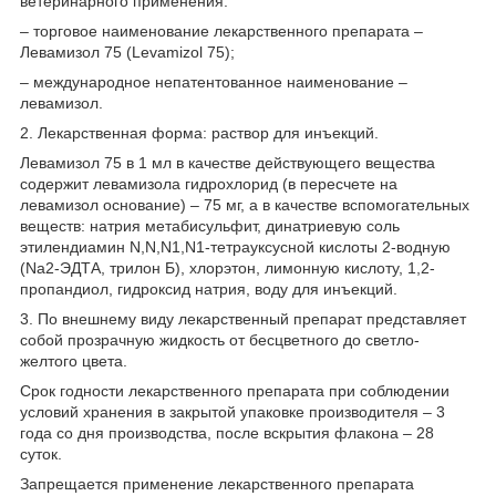
ветеринарного применения:
– торговое наименование лекарственного препарата –
Левамизол 75 (Levamizol 75);
– международное непатентованное наименование –
левамизол.
2. Лекарственная форма: раствор для инъекций.
Левамизол 75 в 1 мл в качестве действующего вещества
содержит левамизола гидрохлорид (в пересчете на
левамизол основание) – 75 мг, а в качестве вспомогательных
веществ: натрия метабисульфит, динатриевую соль
этилендиамин N,N,N
1
,N
1
-тетрауксусной кислоты 2-водную
(Na2-ЭДТА, трилон Б), хлорэтон, лимонную кислоту, 1,2-
пропандиол, гидроксид натрия, воду для инъекций.
3. По внешнему виду лекарственный препарат представляет
собой прозрачную жидкость от бесцветного до светло-
желтого цвета.
Срок годности лекарственного препарата при соблюдении
условий хранения в закрытой упаковке производителя – 3
года со дня производства, после вскрытия флакона – 28
суток.
Запрещается применение лекарственного препарата