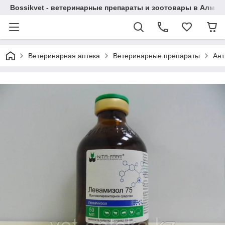
Bossikvet - ветеринарные препараты и зоотовары в Алматы
Ветеринарная аптека
Ветеринарные препараты
Ант