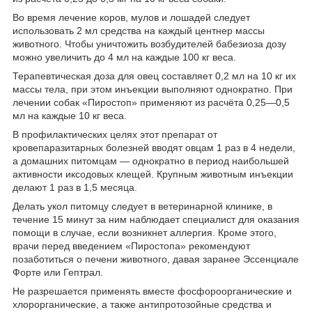
Во время лечение коров, мулов и лошадей следует
использовать 2 мл средства на каждый центнер массы
животного. Чтобы уничтожить возбудителей бабезиоза дозу
можно увеличить до 4 мл на каждые 100 кг веса.
Терапевтическая доза для овец составляет 0,2 мл на 10 кг их
массы тела, при этом инъекции выполняют однократно. При
лечении собак «Пиростоп» применяют из расчёта 0,25—0,5
мл на каждые 10 кг веса.
В профилактических целях этот препарат от
кровепаразитарных болезней вводят овцам 1 раз в 4 недели,
а домашних питомцам — однократно в период наибольшей
активности иксодовых клещей. Крупным животным инъекции
делают 1 раз в 1,5 месяца.
Делать укол питомцу следует в ветеринарной клинике, в
течение 15 минут за ним наблюдает специалист для оказания
помощи в случае, если возникнет аллергия. Кроме этого,
врачи перед введением «Пиростопа» рекомендуют
позаботиться о печени животного, давая заранее Эссенциале
Форте или Гептрал.
Не разрешается применять вместе фосфороорганические и
хлорорганические, а также антипротозойные средства и