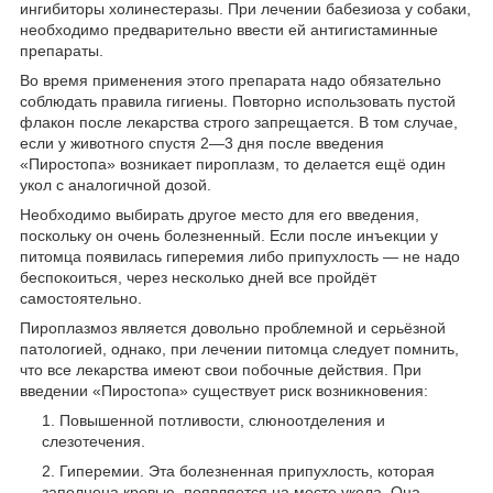
ингибиторы холинестеразы. При лечении бабезиоза у собаки,
необходимо предварительно ввести ей антигистаминные
препараты.
Во время применения этого препарата надо обязательно
соблюдать правила гигиены. Повторно использовать пустой
флакон после лекарства строго запрещается. В том случае,
если у животного спустя 2—3 дня после введения
«Пиростопа» возникает пироплазм, то делается ещё один
укол с аналогичной дозой.
Необходимо выбирать другое место для его введения,
поскольку он очень болезненный. Если после инъекции у
питомца появилась гиперемия либо припухлость — не надо
беспокоиться, через несколько дней все пройдёт
самостоятельно.
Пироплазмоз является довольно проблемной и серьёзной
патологией, однако, при лечении питомца следует помнить,
что все лекарства имеют свои побочные действия. При
введении «Пиростопа» существует риск возникновения:
Повышенной потливости, слюноотделения и
слезотечения.
Гиперемии. Эта болезненная припухлость, которая
заполнена кровью, появляется на месте укола. Она