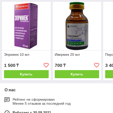
Эпримек 10 мл
Ивермек 20 мл
Пиро
1 500
700
3 4
₸
₸
Купить
Купить
О нас
Рейтинг не сформирован
Менее 5 отзывов за последний год
Работает с 30.09.2021