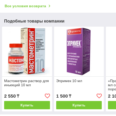
Все условия возврата
Подобные товары компании
Мастометрин раствор для
Эпримек 10 мл
«Пра
иньекций 10 мл
мл с
пор
2 550
1 500
2 1
₸
₸
Купить
Купить