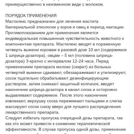
преимущественно в неизменном виде с молоком.
ПОРЯДОК ПРИМЕНЕНИЯ
Мастилекс предназначен для лечения мастита
бактериальной этиологии у коров и овец в период лактации.
Противопоказанием для применения является
индивидуальная повышенная чувствительность животного к
компонентам препарата. Мастилекс вводят в пораженную
четверть вымени коровам в разовой дозе 10 мл (содержимое
1 шприца-дозатора), овцам – 5 мл (половина шприца-
дозатора) 3-кратно с интервалом 12-24 часа. Перед
применением препарата молоко (секрет) из больных
четвертей вымени сдаивают, обеззараживают и утилизируют,
сосок тщательно обрабатывают дезинфицирующим
раствором, затем снимают защитный колпачок, вводят
наконечник шприца-дозатора в канал соска и осторожно
выдавливают содержимое. После этого наконечник
извлекают, верхушку соска пережимают пальцами и слегка
массируют сосок снизу вверх для лучшего распределения
лекарственного препарата.
Следует избегать пропуска очередной дозы препарата, так
как это может привести к снижению терапевтической
эффективности. В случае пропуска одной дозы, применение