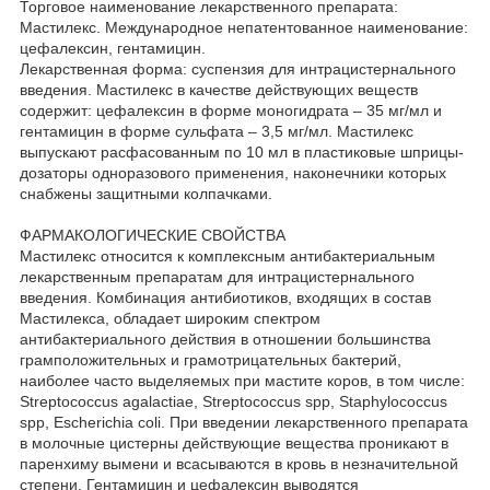
Торговое наименование лекарственного препарата:
Мастилекс. Международное непатентованное наименование:
цефалексин, гентамицин.
Лекарственная форма: суспензия для интрацистернального
введения. Мастилекс в качестве действующих веществ
содержит: цефалексин в форме моногидрата – 35 мг/мл и
гентамицин в форме сульфата – 3,5 мг/мл. Мастилекс
выпускают расфасованным по 10 мл в пластиковые шприцы-
дозаторы одноразового применения, наконечники которых
снабжены защитными колпачками.
ФАРМАКОЛОГИЧЕСКИЕ СВОЙСТВА
Маcтилекс относится к комплексным антибактериальным
лекарственным препаратам для интрацистернального
введения. Комбинация антибиотиков, входящих в состав
Мастилекса, обладает широким спектром
антибактериального действия в отношении большинства
грамположительных и грамотрицательных бактерий,
наиболее часто выделяемых при мастите коров, в том числе:
Streptococcus agalactiae, Streptococcus spp, Staphylococcus
spp, Escherichia coli. При введении лекарственного препарата
в молочные цистерны действующие вещества проникают в
паренхиму вымени и всасываются в кровь в незначительной
степени. Гентамицин и цефалексин выводятся