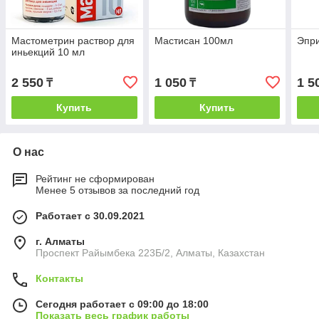
Мастометрин раствор для
Мастисан 100мл
Эпр
иньекций 10 мл
2 550
1 050
1 5
₸
₸
Купить
Купить
О нас
Рейтинг не сформирован
Менее 5 отзывов за последний год
Работает с 30.09.2021
г. Алматы
Проспект Райымбека 223Б/2, Алматы, Казахстан
Контакты
Сегодня работает с 09:00 до 18:00
Показать весь график работы