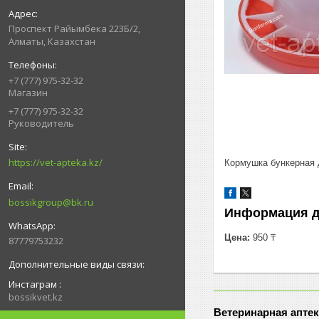
Проспект Райымбека 223Б/2,
Алматы, Казахстан
+7 (777) 975-32-32
Магазин
+7 (777) 975-32-32
Руководитель
https://vet-apteka.kz/
Кормушка бункерная д
bossikgroup@bk.ru
Информация д
Цена:
950 ₸
87779753232
Инстаграм
bossikvet.kz
Ветеринарная аптек