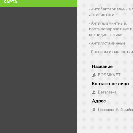
КАРТА
Антибактериальные 
антибиотики
Антигельминтные,
противопаразитные и
кокцидиостатики
Антигистаминные
Вакцины и сыворотк
BOSSIKVET
Ветаптека
Проспект Райымбек