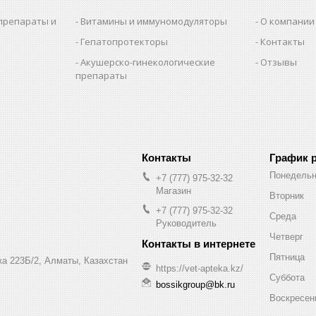
препараты и
Витамины и иммуномодуляторы
О компании
Гепатопротекторы
Контакты
Акушерско-гинекологические
Отзывы
препараты
и
График 
Понедельн
+7 (777) 975-32-32
Магазин
Вторник
+7 (777) 975-32-32
Среда
Руководитель
Четверг
Пятница
а 223Б/2, Алматы, Казахстан
https://vet-apteka.kz/
Суббота
bossikgroup@bk.ru
Воскресен