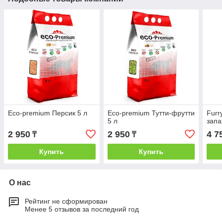
Eco-premium Персик 5 л
Eco-premium Тутти-фрутти
Furr
5 л
запа
2 950
2 950
4 7
₸
₸
Купить
Купить
О нас
Рейтинг не сформирован
Менее 5 отзывов за последний год