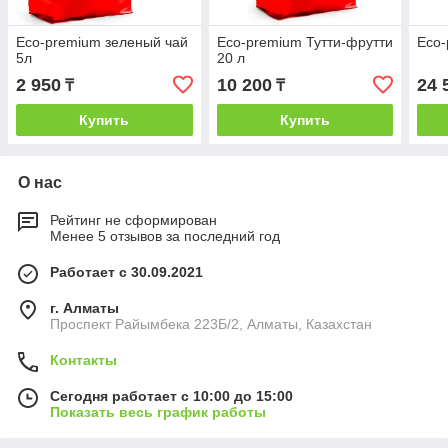
Eco-premium зеленый чай
Eco-premium Тутти-фрутти
Eco-
5л
20 л
2 950
10 200
24 
₸
₸
Купить
Купить
О нас
Рейтинг не сформирован
Менее 5 отзывов за последний год
Работает с 30.09.2021
г. Алматы
Проспект Райымбека 223Б/2, Алматы, Казахстан
Контакты
Сегодня работает с 10:00 до 15:00
Показать весь график работы