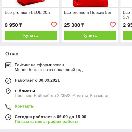
Eco-premium BLUE 20л
Eco-premium Персик 55л
Eco-
5 л
9 950
25 300
2 9
₸
₸
Купить
Купить
О нас
Рейтинг не сформирован
Менее 5 отзывов за последний год
Работает с 30.09.2021
г. Алматы
Проспект Райымбека 223Б/2, Алматы, Казахстан
Контакты
Сегодня работает с 09:00 до 18:00
Показать весь график работы