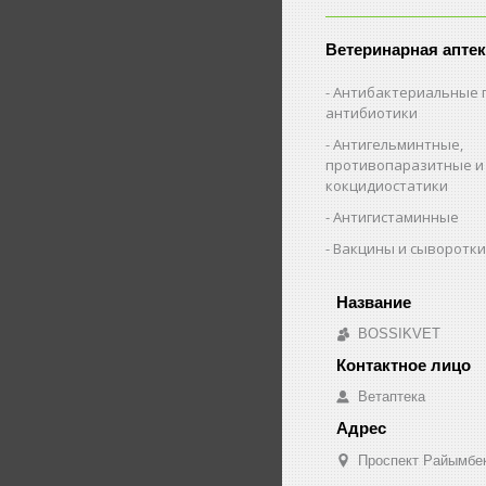
Ветеринарная аптек
Антибактериальные 
антибиотики
Антигельминтные,
противопаразитные и
кокцидиостатики
Антигистаминные
Вакцины и сыворотк
BOSSIKVET
Ветаптека
Проспект Райымбек