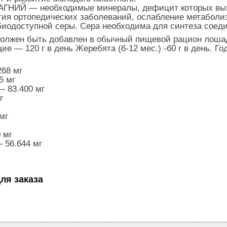
ГНИЙ — необходимые минералы, дефицит которых вызы
ия ортопедических заболеваний, ослабление метаболиз
иодоступной серы. Сера необходима для синтеза соеди
жен быть добавлен в обычный пищевой рацион лошади.
е — 120 г в день Жеребята (6-12 мес.) -60 г в день. Год
68 мг
5 мг
 83.400 мг
г
мг
 мг
 56.644 мг
ля заказа