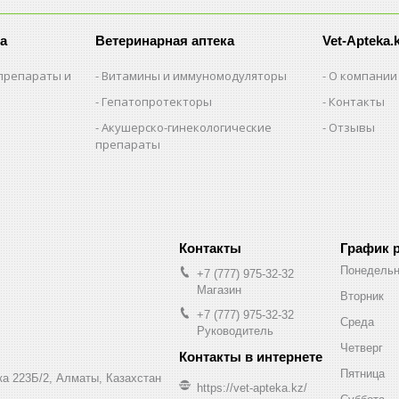
а
Ветеринарная аптека
Vet-Apteka.
препараты и
Витамины и иммуномодуляторы
О компании
Гепатопротекторы
Контакты
Акушерско-гинекологические
Отзывы
препараты
и
График 
Понедельн
+7 (777) 975-32-32
Магазин
Вторник
+7 (777) 975-32-32
Среда
Руководитель
Четверг
Пятница
а 223Б/2, Алматы, Казахстан
https://vet-apteka.kz/