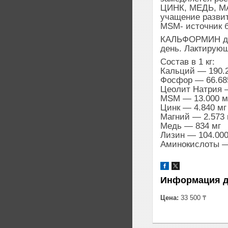
ЦИНК, МЕДЬ, МА
учащение развит
MSM- источник б
КАЛЬФОРМИН дол
день. Лактирующи
Состав в 1 кг:
Кальций — 190.2
Фосфор — 66.68
Цеолит Натрия —
MSM — 13.000 м
Цинк — 4.840 мг
Магний — 2.573 
Медь — 834 мг
Лизин — 104.000
Аминокислоты —
Информация д
Цена:
33 500 ₸