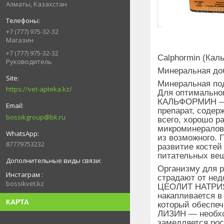
Алматы, Казахстан
+7 (777) 975-32-32
Магазин
+7 (777) 975-32-32
Calphormin (Кал
Руководитель
Минеральная доб
Минеральная под
https://vet-apteka.kz/
Для оптимальног
КАЛЬФОРМИН — у
препарат, содер
bossikgroup@bk.ru
всего, хорошо р
микроминералов
из возможного.
87779753232
развитие косте
питательных вещ
Организму для 
Инстаграм
страдают от нед
bossikvet.kz
ЦЕОЛИТ НАТРИЯ 
накапливается в
КАРТА
который обеспеч
ЛИЗИН — необхо
замедляется рос