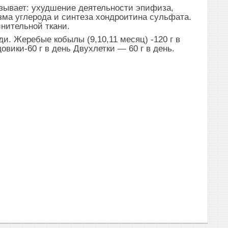
вает: ухудшение деятельности эпифиза,
ма углерода и синтеза хондроитина сульфата.
нительной ткани.
 Жеребые кобылы (9,10,11 месяц) -120 г в
овики-60 г в день Двухлетки — 60 г в день.