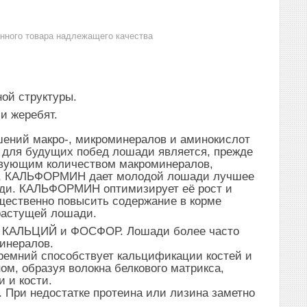
анного товара надлежащего качества
ой структуры.
и жеребят.
ений макро-, микроминералов и аминокислот
 для будущих побед лошади является, прежде
ствующим количеством макроминералов,
да, КАЛЬФОРМИН дает молодой лошади лучшее
ади. КАЛЬФОРМИН оптимизирует её рост и
щественно повысить содержание в корме
 растущей лошади.
имы КАЛЬЦИЙ и ФОСФОР. Лошади более часто
минералов.
емний способствует кальцификации костей и
ом, образуя волокна белкового матрикса,
и и кости.
При недостатке протеина или лизина заметно