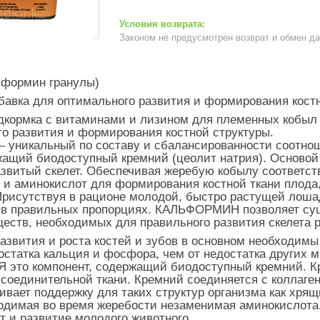
Законом не предусмотрен возврат и обмен д
ьформин гранулы)
авка для оптимального развития и формирования костн
кормка с витаминами и лизином для племенных кобыл 
о развития и формирования костной структуры.
никальный по составу и сбалансированности соотнош
жащий биодоступный кремний (цеолит натрия). Основой
азвитый скелет. Обеспечивая жеребую кобылу соответ
 и аминокислот для формирования костной ткани пло
 Присутствуя в рационе молодой, быстро растущей лош
й в правильных пропорциях. КАЛЬФОРМИН позволяет су
еств, необходимых для правильного развития скелета
развития и роста костей и зубов в основном необход
остатка кальция и фосфора, чем от недостатка других 
это компонент, содержащий биодоступный кремний. Кр
 соединительной ткани. Кремний соединяется с коллаген
ивает поддержку для таких структур организма как хрящ
димая во время жеребости незаменимая аминокислота. 
т и развитие молодого животного.