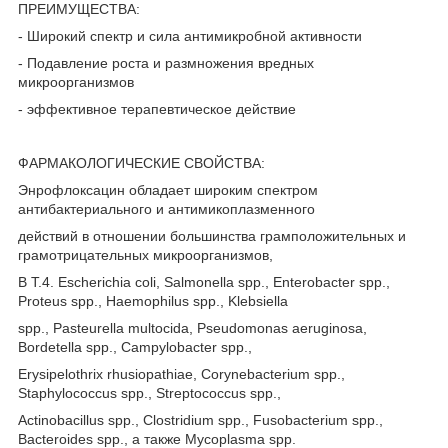
ПРЕИМУЩЕСТВА:
- Широкий спектр и сила антимикробной активности
- Подавление роста и размножения вредных
микроорганизмов
- эффективное терапевтическое действие
ФАРМАКОЛОГИЧЕСКИЕ СВОЙСТВА:
Энрофлоксацин обладает широким спектром
антибактериального и антимикоплазменного
действий в отношении большинства грамположительных и
грамотрицательных микроорганизмов,
B T.4. Escherichia coli, Salmonella spp., Enterobacter spp.,
Proteus spp., Haemophilus spp., Klebsiella
spp., Pasteurella multocida, Pseudomonas aeruginosa,
Bordetella spp., Campylobacter spp.,
Erysipelothrix rhusiopathiae, Corynebacterium spp.,
Staphylococcus spp., Streptococcus spp.,
Actinobacillus spp., Clostridium spp., Fusobacterium spp.,
Bacteroides spp., а также Mycoplasma spp.