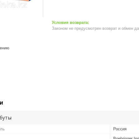
Законом не предусмотрен возврат и обмен д
нению
и
буты
ель
Россия
Boehringer In