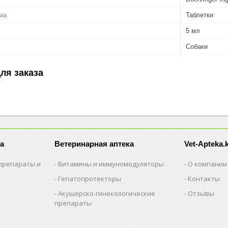
ма
Таблетки
5 мл
Собаки
ля заказа
а
Ветеринарная аптека
Vet-Apteka.
препараты и
Витамины и иммуномодуляторы
О компании
Гепатопротекторы
Контакты
Акушерско-гинекологические
Отзывы
препараты