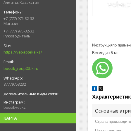
Алматы, Казахстан
+7 (777) 975-32-32
Магазин
+7 (777) 975-32-32
Руководитель
Инструкцияпо приме
https://vet-apteka.kz/
Ветмедин 5 мг
bossikgroup@bk.ru
87779753232
Характеристик
Инстаграм
bossikvet.kz
Основные атри
КАРТА
Страна производит
Производитель