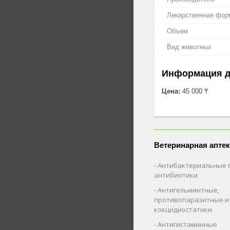
Лекарственная фор
Объем
Вид животных
Информация д
Цена:
45 000 ₸
Ветеринарная аптек
Антибактериальные 
антибиотики
Антигельминтные,
противопаразитные и
кокцидиостатики
Антигистаминные