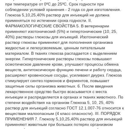
при температуре от 0ºС до 25ºС. Срок годности при
соблюдении условий хранения - 2 года со дня изготовления.
Глюкоза 5,10,25,40% раствор для инъекций не должна
применяться по истечении срока годности. II.
ФАРМАКОЛОГИЧЕСКИЕ СВОЙСТВА 5. В ветеринарии
применяют изотонический (5%) и гипертонические (10, 25,
40%) растворы глюкозы для инъекций. Изотонический
раствор глюкозы применяют для пополнения организма
жидкостью и легкоусвояемым, ценным питательным
материалом. В тканях глюкоза распадается с выделением
энергии. Гипертонические растворы глюкозы повышают
осмотическое давление крови, улучшают процессы обмена
веществ, антитоксическую функцию печени и работу сердца,
расширяют кровеносные сосуды, усиливают диурез. Глюкоза
стимулирует синтез гормонов и ферментов, повышает
защитные силы организма животных. 6. После введения
лекарственное средство быстро всасывается с места
инъекции и распределяется в органах и тканях животного. По
степени воздействия на организм Глюкоза 5, 10, 25, 40%
раствор для инъекций согласно ГОСТ 12.1.007-76 относится к
веществам малоопасным (4 класс опасности). III. ПОРЯДОК
ПРИМЕНЕНИЯ 7. Глюкозу 5,10,25,40% раствор для инъекций
применяют животным при больших потерях организмом