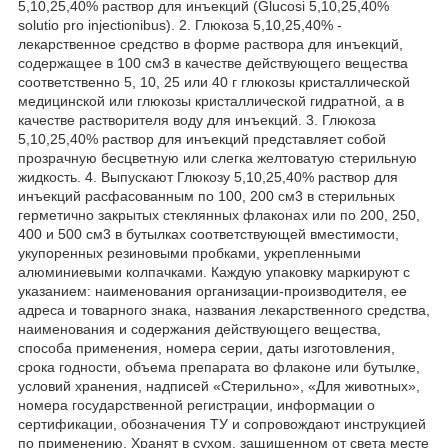
5,10,25,40% раствор для инъекций (Glucosi 5,10,25,40%
solutio pro injectionibus). 2. Глюкоза 5,10,25,40% -
лекарственное средство в форме раствора для инъекций,
содержащее в 100 см3 в качестве действующего вещества
соответственно 5, 10, 25 или 40 г глюкозы кристаллической
медицинской или глюкозы кристаллической гидратной, а в
качестве растворителя воду для инъекций. 3. Глюкоза
5,10,25,40% раствор для инъекций представляет собой
прозрачную бесцветную или слегка желтоватую стерильную
жидкость. 4. Выпускают Глюкозу 5,10,25,40% раствор для
инъекций расфасованным по 100, 200 см3 в стерильных
герметично закрытых стеклянных флаконах или по 200, 250,
400 и 500 см3 в бутылках соответствующей вместимости,
укупоренных резиновыми пробками, укрепленными
алюминиевыми колпачками. Каждую упаковку маркируют с
указанием: наименования организации-производителя, ее
адреса и товарного знака, названия лекарственного средства,
наименования и содержания действующего вещества,
способа применения, номера серии, даты изготовления,
срока годности, объема препарата во флаконе или бутылке,
условий хранения, надписей «Стерильно», «Для животных»,
номера государственной регистрации, информации о
сертификации, обозначения ТУ и сопровождают инструкцией
по применению. Хранят в сухом, защищенном от света месте