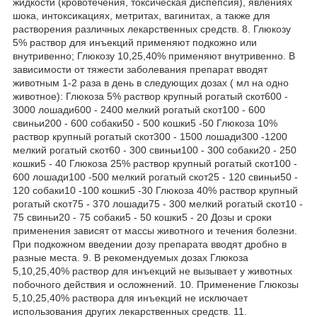
жидкости (кровотечения, токсическая диспепсия), явлениях
шока, интоксикациях, метритах, вагинитах, а также для
растворения различных лекарственных средств. 8. Глюкозу
5% раствор для инъекций применяют подкожно или
внутривенно; Глюкозу 10,25,40% применяют внутривенно. В
зависимости от тяжести заболевания препарат вводят
животным 1-2 раза в день в следующих дозах ( мл на одно
животное): Глюкоза 5% раствор крупный рогатый скот600 -
3000 лошади600 - 2400 мелкий рогатый скот100 - 600
свиньи200 - 600 собаки50 - 500 кошки5 -50 Глюкоза 10%
раствор крупный рогатый скот300 - 1500 лошади300 -1200
мелкий рогатый скот60 - 300 свиньи100 - 300 собаки20 - 250
кошки5 - 40 Глюкоза 25% раствор крупный рогатый скот100 -
600 лошади100 -500 мелкий рогатый скот25 - 120 свиньи50 -
120 собаки10 -100 кошки5 -30 Глюкоза 40% раствор крупный
рогатый скот75 - 370 лошади75 - 300 мелкий рогатый скот10 -
75 свиньи20 - 75 собаки5 - 50 кошки5 - 20 Дозы и сроки
применения зависят от массы животного и течения болезни.
При подкожном введении дозу препарата вводят дробно в
разные места. 9. В рекомендуемых дозах Глюкоза
5,10,25,40% раствор для инъекций не вызывает у животных
побочного действия и осложнений. 10. Применение Глюкозы
5,10,25,40% раствора для инъекций не исключает
использования других лекарственных средств. 11.