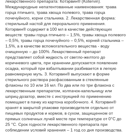
лекарственного препарата: Котэрвин® (Kotervin).
Международные непатентованные наименования: трава
горца птичьего, трава хвоща полевого, трава горца
почечуйного, корни стальника. 2. Лекарственная форма:
стерильный настой для перорального применения.
Котэрвин® содержит в 100 мл в качестве действующих
веществ: травы горца птичьего – 1,5%, травы хвоща полевого
– 0,5%, травы горца почечуйного – 0,5%, корней стальника –
1,5%, а в качестве вспомогательного вещества - воду
очищенную – до 100%. Лекарственный препарат
представляет собой жидкость от светло-желтого до
коричневого цвета, при хранении допускается появление
осадка, который при взбалтывании разбивается в легкую
равномерную муть. 3. Котэрвин® выпускают в форме
стерильного раствора расфасованным в стеклянные
флаконы по 10 или 16 мл. По два или по три флакона с
лекарственным препаратом, колпачок-капельницу или
шприц-дозатор, вместе с инструкцией по применению
помещают в пачку из картона коробочного. 4. Котэрвин®
хранят в закрытой упаковке производителя отдельно от
пищевых продуктов и кормов, в сухом, защищенном от
прямых солнечных лучей месте при температуре от 0°С до
25 °С. Срок годности лекарственного препарата при
соблюдении условий хранения – 1 год со дня производства.