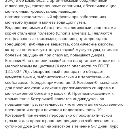
25%) и её комплексы с органическими соединениями,
флавоноиды, тритерпеновые сапонины, обеспечивающие
мочегонный, кровоостанавливающий,
противовоспалительный эффекты при заболеваниях
мочевого пузыря и мочевыводящих путей.
Водорастворимыми биологически активными веществами
корня стальника полевого (Ononis arvensis L.) являются
изофлавоновые гликозиды, сапонины, тритерпендиол
(оноцерол), дубильные вещества, органические кислоты,
которые нормализуют тонус гладкой мускулатуры, снижают
болевые ощущения при спазмах, повышают диурез.
Котэрвин® по степени воздействия на организм относится к
малоопасным веществам (4 класс опасности по ГОСТ
12.1.007-76). Лекарственный препарат не обладает
кумулятивными, эмбриотоксическими и тератогенными
свойствами. Порядок применения: 8. Котэрвин® назначают
для профилактики и лечения урологического синдрома и
мочекаменной болезни у кошек. 9. Противопоказанием к
применению Котэрвина® является индивидуальная
повышенная чувствительность к компонентам лекарственного
препарата и острая почечная недостаточность. 10.
Котэрвин® применяют перорально с профилактической
целью и для предотвращения рецидивов заболевания в
суточной дозе 2-4 мл на животное в течение 5-7 дней. Курс