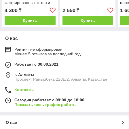
кастрированных котов и
пове
стерилизованных кошек
4 300
2 550
1 6
₸
₸
Unitabs SterilCat, 120 мл
Купить
Купить
О нас
Рейтинг не сформирован
Менее 5 отзывов за последний год
Работает с 30.09.2021
г. Алматы
Проспект Райымбека 223Б/2, Алматы, Казахстан
Контакты
Сегодня работает с 09:00 до 18:00
Показать весь график работы
О нас