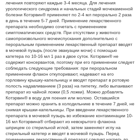
лечения повторяют каждые 3-4 месяца. Для лечения
урологического синдрома и начальных стадий мочекаменной
болезни Котэрвин® применяют по 2-4 мл перорально 2 раза
в день в течение 5-7 дней. Применение лекарственного
препарата необходимо сочетать с применением
симптоматических средств. При отсутствии у животного
самопроизвольного мочеиспускания дополнительно с
пероральным применением лекарственный препарат вводят
в мочевой пузырь (после эвакуации мочи) с помощью
катетера по 10-16 мл 1 раз в двое суток. Котэрвин® не
содержит консервантов, поэтому при его применении следует
соблюдать следующие требования: при пероральном
применении флакон откупоривают, надевают на его
горловину крышку-капельницу и вводят препарат в ротовую
полость надавливанием (3 раза) на пипетку, либо выпаивают
препарат из чайной ложки (0,5 ложки). Можно добавлять
Котэрвин® в воду для поения или молоко. Оставшийся
препарат можно хранить в холодильнике в течение 7 дней, не
снимая крышки-капельницы. При введении лекарственного
препарата в мочевой пузырь во избежание контаминации 10-
16 мл Котэрвина® отбирают из невскрытого флакона
шприцем со стерильной иглой, затем заменяют иглу на
стерильный катетер и вводят в мочевой пузырь. Перед
применением лекарственный препарат следует нагреть до