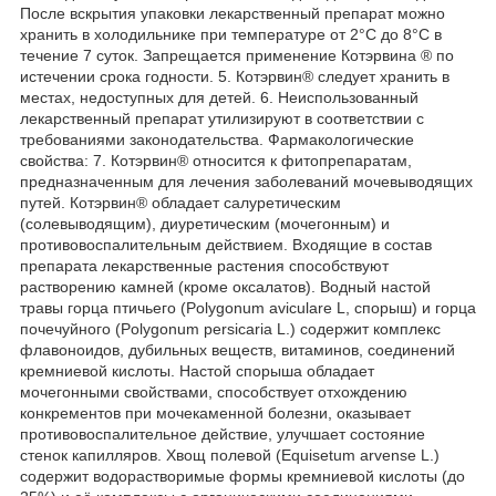
После вскрытия упаковки лекарственный препарат можно
хранить в холодильнике при температуре от 2°С до 8°С в
течение 7 суток. Запрещается применение Котэрвина ® по
истечении срока годности. 5. Котэрвин® следует хранить в
местах, недоступных для детей. 6. Неиспользованный
лекарственный препарат утилизируют в соответствии с
требованиями законодательства. Фармакологические
свойства: 7. Котэрвин® относится к фитопрепаратам,
предназначенным для лечения заболеваний мочевыводящих
путей. Котэрвин® обладает салуретическим
(солевыводящим), диуретическим (мочегонным) и
противовоспалительным действием. Входящие в состав
препарата лекарственные растения способствуют
растворению камней (кроме оксалатов). Водный настой
травы горца птичьего (Polygonum aviculare L, спорыш) и горца
почечуйного (Polygonum persicaria L.) содержит комплекс
флавоноидов, дубильных веществ, витаминов, соединений
кремниевой кислоты. Настой спорыша обладает
мочегонными свойствами, способствует отхождению
конкрементов при мочекаменной болезни, оказывает
противовоспалительное действие, улучшает состояние
стенок капилляров. Хвощ полевой (Equisetum arvense L.)
содержит водорастворимые формы кремниевой кислоты (до