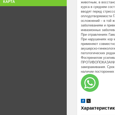
КАРТА
животным, в восстан
курса в среднем сост
вводят перед стрессо
оплодотворяемости Га
осложнений – в той ж
заболеваниям и приве
инвазионных заболева
При отравлениях Гама
При нарушениях кор м
применяют совместно
акушерско-гинекологи
патологических родах
Фоспренилом усилив
ПРОТИВОПОКАЗАНИЯ Н
замораживания. Срок 
наличии посторонних 
Характеристик