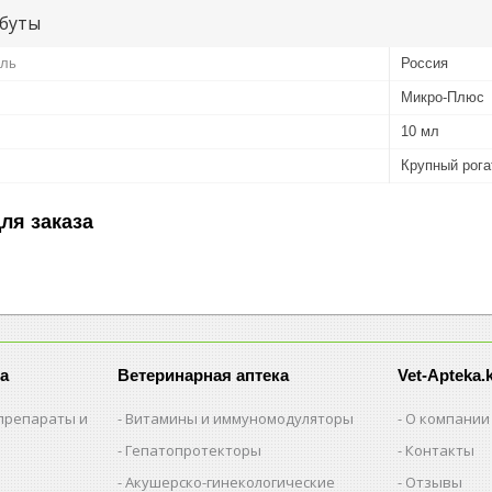
буты
ель
Россия
Микро-Плюс
10 мл
Крупный рога
ля заказа
а
Ветеринарная аптека
Vet-Apteka.
препараты и
Витамины и иммуномодуляторы
О компании
Гепатопротекторы
Контакты
Акушерско-гинекологические
Отзывы