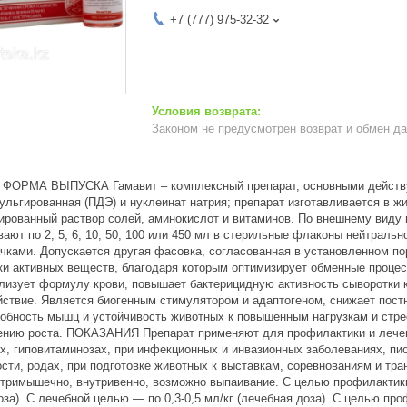
+7 (777) 975-32-32
Законом не предусмотрен возврат и обмен д
ОРМА ВЫПУСКА Гамавит – комплексный препарат, основными действу
льгированная (ПДЭ) и нуклеинат натрия; препарат изготавливается в ж
рованный раствор солей, аминокислот и витаминов. По внешнему виду 
ют по 2, 5, 6, 10, 50, 100 или 450 мл в стерильные флаконы нейтральн
чками. Допускается другая фасовка, согласованная в установленно
ки активных веществ, благодаря которым оптимизирует обменные процесс
лизует формулу крови, повышает бактерицидную активность сыворотки
ствие. Является биогенным стимулятором и адаптогеном, снижает пост
обность мышц и устойчивость животных к повышенным нагрузкам и стре
ению роста. ПОКАЗАНИЯ Препарат применяют для профилактики и лечен
х, гиповитаминозах, при инфекционных и инвазионных заболеваниях, пи
ости, родах, при подготовке животных к выставкам, соревнованиям 
утримышечно, внутривенно, возможно выпаивание. С целью профилактики
за). С лечебной целью — по 0,3-0,5 мл/кг (лечебная доза). С целью пр