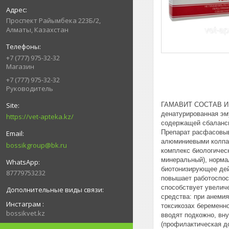
Проспект Райымбека 223Б/2,
Алматы, Казахстан
+7 (777) 975-32-32
Магазин
+7 (777) 975-32-32
Руководитель
ГАМАВИТ СОСТАВ И Ф
денатурированная эму
https://vet-apteka.kz/
содержащей сбаланси
Препарат расфасовыва
алюминиевыми колпа
bossikgroup@bk.ru
комплекс биологичес
минеральный), норма
биотонизирующее дей
87779753232
повышает работоспос
способствует увелич
средства: при анемия
Инстаграм
токсикозах беременн
bossikvet.kz
вводят подкожно, вн
(профилактическая до