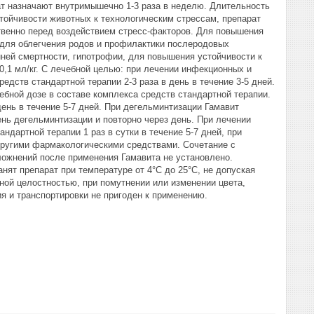
т назначают внутримышечно 1-3 раза в неделю. Длительность
стойчивости животных к технологическим стрессам, препарат
ственно перед воздействием стресс-факторов. Для повышения
, для облегчения родов и профилактики послеродовых
нней смертности, гипотрофии, для повышения устойчивости к
0,1 мл/кг. С лечебной целью: при лечении инфекционных и
едств стандартной терапии 2-3 раза в день в течение 3-5 дней.
чебной дозе в составе комплекса средств стандартной терапии.
день в течение 5-7 дней. При дегельминтизации Гамавит
ь дегельминтизации и повторно через день. При лечении
дартной терапии 1 раз в сутки в течение 5-7 дней, при
 другими фармакологическими средствами. Сочетание с
нений после применения Гамавита не установлено.
репарат при температуре от 4°С до 25°С, не допуская
нной целостностью, при помутнении или изменении цвета,
я и транспортировки не пригоден к применению.