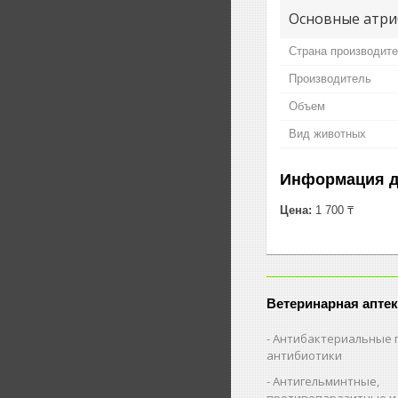
Основные атри
Страна производит
Производитель
Объем
Вид животных
Информация д
Цена:
1 700 ₸
Ветеринарная аптек
Антибактериальные 
антибиотики
Антигельминтные,
противопаразитные и