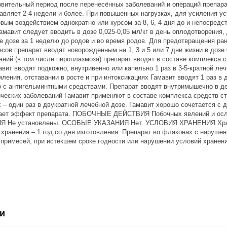
овительный период после перенесённых заболеваний и операций препара
авляет 2-4 недели и более. При повышенных нагрузках, для усиления у
вым воздействием однократно или курсом за 8, 6, 4 дня до и непосред
мавит следует вводить в дозе 0,025-0,05 мл/кг в день оплодотворения
е дозе за 1 неделю до родов и во время родов. Для предотвращения ра
сов препарат вводят новорожденным на 1, 3 и 5 или 7 дни жизни в дозе 
ний (в том числе пироплазмоза) препарат вводят в составе комплекса ср
вит вводят подкожно, внутривенно или капельно 1 раз в 3-5-кратной ле
ления, отставании в росте и при интоксикациях Гамавит вводят 1 раз в 
 с антигельминтными средствами. Препарат вводят внутримышечно в ден
ческих заболеваний Гамавит применяют в составе комплекса средств стан
 – один раз в двукратной лечебной дозе. Гамавит хорошо сочетается с
ает эффект препарата. ПОБОЧНЫЕ ДЕЙСТВИЯ Побочных явлений и ослож
е установлены. ОСОБЫЕ УКАЗАНИЯ Нет. УСЛОВИЯ ХРАНЕНИЯ Хранят п
хранения – 1 год со дня изготовления. Препарат во флаконах с наруше
примесей, при истекшем сроке годности или нарушении условий хранени
и