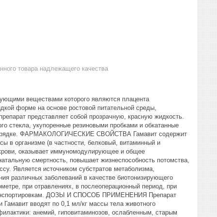
анного товара надлежащего качества
ющими веществами которого являются плацента
идкой форме на основе ростовой питательной среды,
препарат представляет собой прозрачную, красную жидкость.
ого стекла, укупоренные резиновыми пробками и обкатанные
м порядке. ФАРМАКОЛОГИЧЕСКИЕ СВОЙСТВА Гамавит содержит
ы в организме (в частности, белковый, витаминный и
 крови, оказывает иммуномодулирующее и общее
натальную смертность, повышает жизнеспособность потомства,
ссу. Является источником субстратов метаболизма,
ия различных заболеваний в качестве биотонизирующего
ометре, при отравлениях, в послеоперационный период, при
и транспортировкам. ДОЗЫ И СПОСОБ ПРИМЕНЕНИЯ Препарат
 Гамавит вводят по 0,1 мл/кг массы тела животного
офилактики: анемий, гиповитаминозов, ослабленным, старым