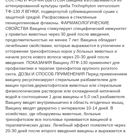
аттенуированной культуры гриба Trichophyton verrucosum
ТФ-130 Л ВГНКИ, подвергнутой сублимационной сушке с
защитной средой. Расфасована в стеклянные
пенициллиновые флаконы. ФАРМАКОЛОГИЧЕСКИЕ
СВОЙСТВА Вакцина стимулирует специфический иммунитет
у привитых животных через 30 дней после введения,
продолжительностью не менее 7 лет. Вакцина обладает
лечебными свойствами, которые выражаются в утончении и
отторжении трихофитозных корок у больных животных и
начале роста нового волоса через 20-30 дней после
введения. ПОКАЗАНИЯ Вакцину ЛТФ-130 применяют для
профилактики и терапии трихофитоза крупного рогатого
скота. ДОЗЫ И СПОСОБ ПРИМЕНЕНИЯ Перед применением
вакцину ресуспензируют стерильным разбавителем для
вакцин против дерматофитозов животных или стерильным
физиологическим раствором или охлажденной кипяченой
водой в соотношении 1 доза вакцины и 5,0 см3 разбавителя.
Вакцину вводят внутримышечно в область ягодичных мышц.
Вакцину вводят двукратно с интервалом 10-14 дней. В
хозяйствах, где обнаружены животные, больные
трихофитозом все поголовье прививается вакциной в
терапевтических дозах. Лечебный эффект появляется через
20-30 дней после второго введения вакцины и выражается в