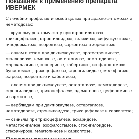
Показания к применению препарата
ИВЕРМЕК
С лечебно-профилактической целью при арахно-энтомозах и
нематодозах:
— крупному рогатому скоту при стронгилятозах,
трихоцефалезе, стронгилоидозе, телязиозе, сифункулятозах,
гиподерматозе, псороптозе; саркоптозе и хориоптозе;
— овцам и козам при диктиокаулезе, протостронгилезе,
мюллериозе, гемонхозе, остертагиозе, нематодирозе,
маршаллагиозе, коопериозе, хабертиозе, эзофагостомозе,
буностомозе, трихоцефалезе, стронгилоидозе, мелофагозе,
эстрозе, псороптозе и хабертиозе;
— оленям при диктиокаулезе, остертагиозе, нематодирозе,
стронгилоидозе, трихоцефалезе, эдемагенозе, цефеномиозе
и саркоптозе;
— верблюдам при диктиокаулезе, остертагиозе,
нематодирозе, стронгилоидозе, трихоцефалезе и саркоптозе;
— свиньям при трихоцефалезе, аскаридозе,
метастронгилезе, эзофагостамозе, стронгилоидозе,
стефанурозе, гематопинозе и саркоптозе.