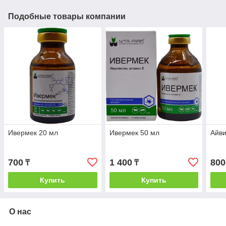
Подобные товары компании
Ивермек 20 мл
Ивермек 50 мл
Айви
700
1 400
800
₸
₸
Купить
Купить
О нас