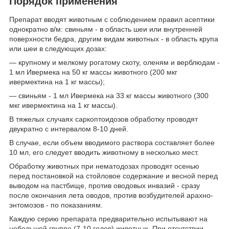
Порядок применения
Препарат вводят животным с соблюдением правил асептики
однократно в/м: свиньям - в область шеи или внутренней
поверхности бедра, другим видам животных - в область крупа
или шеи в следующих дозах:
— крупному и мелкому рогатому скоту, оленям и верблюдам -
1 мл Ивермека на 50 кг массы животного (200 мкг
ивермектина на 1 кг массы);
— свиньям - 1 мл Ивермека на 33 кг массы животного (300
мкг ивермектина на 1 кг массы).
В тяжелых случаях саркоптоидозов обработку проводят
двукратно с интервалом 8-10 дней.
В случае, если объем вводимого раствора составляет более
10 мл, его следует вводить животному в несколько мест.
Обработку животных при нематодозах проводят осенью
перед постановкой на стойловое содержание и весной перед
выводом на пастбище, против оводовых инвазий - сразу
после окончания лета оводов, против возбудителей арахно-
энтомозов - по показаниям.
Каждую серию препарата предварительно испытывают на
небольшой группе (7-10 голов) животных. При отсутствии