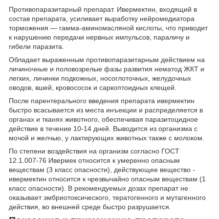
Противопаразитарный препарат. Ивермектин, входящий в
состав препарата, усиливает выработку нейромедиатора
торможения — гамма-аминомасляной кислоты, что приводит
к нарушению передачи нервных импульсов, параличу и
гибели паразита.
Обладает выраженным противопаразитарным действием на
личиночные и половозрелые фазы развития нематод ЖКТ и
легких, личинки подкожных, носоглоточных, желудочных
оводов, вшей, кровососок и саркоптоидных клещей.
После парентерального введения препарата ивермектин
быстро всасывается из места инъекции и распределяется в
органах и тканях животного, обеспечивая паразитоцидное
действие в течение 10-14 дней. Выводится из организма с
мочой и желчью, у лактирующих животных также с молоком.
По степени воздействия на организм согласно ГОСТ
12.1.007-76 Ивермек относится к умеренно опасным
веществам (3 класс опасности), действующее вещество -
ивермектин относится к чрезвычайно опасным веществам (1
класс опасности). В рекомендуемых дозах препарат не
оказывает эмбриотоксического, тератогенного и мутагенного
действия, во внешней среде быстро разрушается.