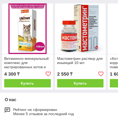
Витаминно-минеральный
Мастометрин раствор для
«Кот
комплекс для
иньекций 10 мл
корр
кастрированных котов и
пове
стерилизованных кошек
4 300
2 550
1 6
₸
₸
Unitabs SterilCat, 120 мл
Купить
Купить
О нас
Рейтинг не сформирован
Менее 5 отзывов за последний год