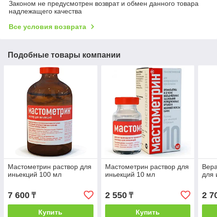
Законом не предусмотрен возврат и обмен данного товара
надлежащего качества
Все условия возврата
Подобные товары компании
Мастометрин раствор для
Мастометрин раствор для
Вера
иньекций 100 мл
иньекций 10 мл
для 
7 600
2 550
2 7
₸
₸
Купить
Купить