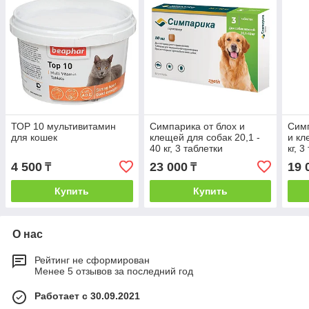
ТОР 10 мультивитамин
Симпарика от блох и
Симп
для кошек
клещей для собак 20,1 -
и кл
40 кг, 3 таблетки
кг, 3
4 500
23 000
19 
₸
₸
Купить
Купить
О нас
Рейтинг не сформирован
Менее 5 отзывов за последний год
Работает с 30.09.2021