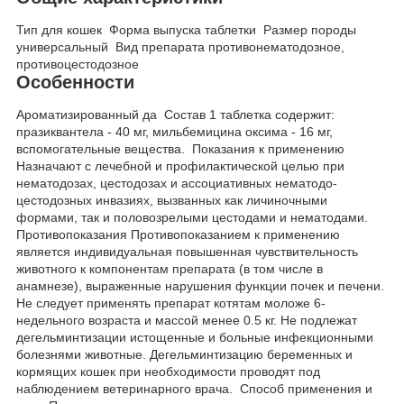
Тип для кошек Форма выпуска таблетки Размер породы
универсальный Вид препарата противонематодозное,
противоцестодозное
Особенности
Ароматизированный да Состав 1 таблетка содержит:
празиквантела - 40 мг, мильбемицина оксима - 16 мг,
вспомогательные вещества. Показания к применению
Назначают с лечебной и профилактической целью при
нематодозах, цестодозах и ассоциативных нематодо-
цестодозных инвазиях, вызванных как личиночными
формами, так и половозрелыми цестодами и нематодами.
Противопоказания Противопоказанием к применению
является индивидуальная повышенная чувствительность
животного к компонентам препарата (в том числе в
анамнезе), выраженные нарушения функции почек и печени.
Не следует применять препарат котятам моложе 6-
недельного возраста и массой менее 0.5 кг. Не подлежат
дегельминтизации истощенные и больные инфекционными
болезнями животные. Дегельминтизацию беременных и
кормящих кошек при необходимости проводят под
наблюдением ветеринарного врача. Способ применения и