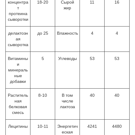
концентра
18-20
Сырой
11
16
т
жир
протеина
сыворотки
делактозн
до 25
Влажность
4
4
ая
сыворотка
Витамины
5
Углеводы
53
53
и
минераль
ные
добавки
Раститель
8-10
В том
40
40
ная
числе
белковая
лактоза
смесь
Лецитины
10-11
Энергетич
4241
4480
еская