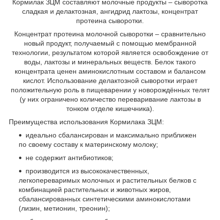
Кормилак ЗЦМ составляют молочные продукты – сыворотка
сладкая и делактозная, ангидрид лактозы, концентрат
протеина сыворотки.
Концентрат протеина молочной сыворотки – сравнительно
новый продукт, получаемый с помощью мембранной
технологии, результатом которой является освобождение от
воды, лактозы и минеральных веществ. Белок такого
концентрата ценен аминокислотным составом и балансом
кислот. Использование делактозной сыворотки играет
положительную роль в пищеварении у новорождённых телят
(у них ограничено количество переваривание лактозы в
тонком отделе кишечника).
Преимущества использования Кормилака ЗЦМ:
идеально сбалансирован и максимально приближен
по своему составу к материнскому молоку;
не содержит антибиотиков;
производится из высококачественных,
легкопереваримых молочных и растительных белков с
комбинацией растительных и животных жиров,
сбалансированных синтетическими аминокислотами
(лизин, метионин, треонин);