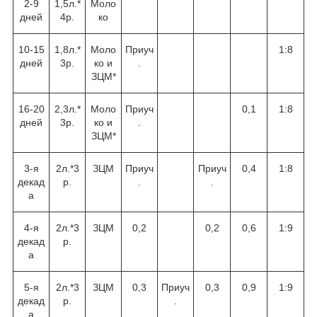
2-9
1,5л.*
Моло
дней
4р.
ко
10-15
1,8л.*
Моло
Приуч
1:8
дней
3р.
ко и
.
ЗЦМ*
16-20
2,3л.*
Моло
Приуч
0,1
1:8
дней
3р.
ко и
.
ЗЦМ*
3-я
2л.*3
ЗЦМ
Приуч
Приуч
0,4
1:8
декад
р.
.
.
а
4-я
2л.*3
ЗЦМ
0,2
0,2
0,6
1:9
декад
р.
а
5-я
2л.*3
ЗЦМ
0,3
Приуч
0,3
0,9
1:9
декад
р.
.
а