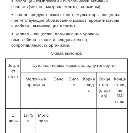
обогащен комплексами биологически активных
веществ (микро-, макроэлементы, витамины);
состав продукта также входят эмульгаторы, вещества,
препятствующие образованию комков, ароматизаторы
и добавки, вызывающие аппетит;
коппер – вещество, повышающие уровень
гемоглобина в крови и, следовательно,
сопротивляемость организма.
Схема выпойки:
Возра
Суточная норма кормов на одну голову, кг.
ст
телят
Молочные
Сено
Сило
Корне
Конце
Конце
продукты
с
плод
нтрат
нтрац
ы
(старт
ия
ер)
ЗМ/
вода
1
1л.*5
Моло
день
р.
зиво