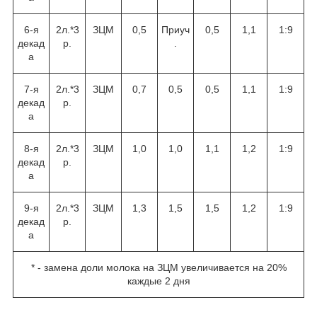
6-я
2л.*3
ЗЦМ
0,5
Приуч
0,5
1,1
1:9
декад
р.
.
а
7-я
2л.*3
ЗЦМ
0,7
0,5
0,5
1,1
1:9
декад
р.
а
8-я
2л.*3
ЗЦМ
1,0
1,0
1,1
1,2
1:9
декад
р.
а
9-я
2л.*3
ЗЦМ
1,3
1,5
1,5
1,2
1:9
декад
р.
а
* - замена доли молока на ЗЦМ увеличивается на 20%
каждые 2 дня