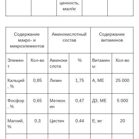
ценность,
ккал/кг
Содержание
Аминокислотный
Содержание
макро- и
состав
витаминов
микроэлементов
Элемен
Кол-во
Аминоки
%
Витамин
Кол-во
т
слота
ы
Кальций
0,85
Лизин
1,75
А, МЕ
25 000
, %
Фосфор
0,65
Метион
0,47
Д3, МЕ
5 000
, %
ин
Магний,
0,3
Цистин
0,44
Е, мг
20
%