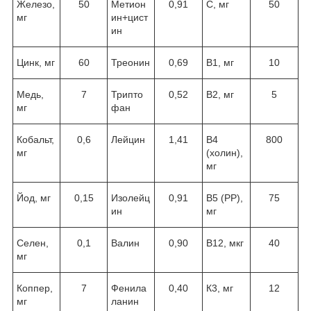
Железо,
50
Метион
0,91
С, мг
50
мг
ин+цист
ин
Цинк, мг
60
Треонин
0,69
В1, мг
10
Медь,
7
Трипто
0,52
В2, мг
5
мг
фан
Кобальт,
0,6
Лейцин
1,41
В4
800
мг
(холин),
мг
Йод, мг
0,15
Изолейц
0,91
В5 (РР),
75
ин
мг
Селен,
0,1
Валин
0,90
В12, мкг
40
мг
Коппер,
7
Фенила
0,40
К3, мг
12
мг
ланин