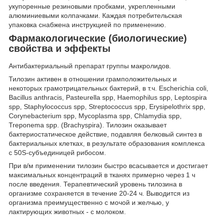
укупоренные резиновыми пробками, укрепленными
алюминиевыми колпачками. Каждая потребительская
упаковка снабжена инструкцией по применению.
Фармакологические (биологические)
свойства и эффекты
Антибактериальный препарат группы макролидов.
Тилозин активен в отношении грамположительных и
некоторых грамотрицательных бактерий, в т.ч. Escherichia coli,
Bacillus anthracis, Pasteurella spp, Haemophilus spp, Leptospira
spp, Staphylococcus spp, Streptococcus spp, Erysipelothrix spp,
Corynebacterium spp, Mycoplasma spp, Chlamydia spp,
Treponema spp. (Brachyspira). Тилозин оказывает
бактериостатическое действие, подавляя белковый синтез в
бактериальных клетках, в результате образования комплекса
с 50S-субъединицей рибосом.
При в/м применении тилозин быстро всасывается и достигает
максимальных концентраций в тканях примерно через 1 ч
после введения. Терапевтический уровень тилозина в
организме сохраняется в течение 20-24 ч. Выводится из
организма преимущественно с мочой и желчью, у
лактирующих животных - с молоком.