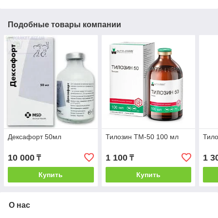
Подобные товары компании
Дексафорт 50мл
Тилозин ТМ-50 100 мл
Тило
10 000
1 100
1 3
₸
₸
Купить
Купить
О нас