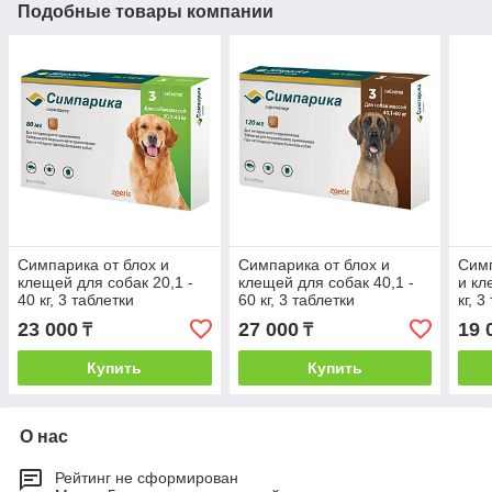
Подобные товары компании
Симпарика от блох и
Симпарика от блох и
Симп
клещей для собак 20,1 -
клещей для собак 40,1 -
и кл
40 кг, 3 таблетки
60 кг, 3 таблетки
кг, 3
23 000
27 000
19 
₸
₸
Купить
Купить
О нас
Рейтинг не сформирован