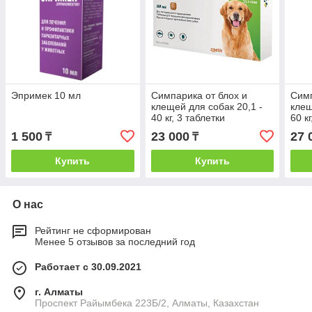
Эпримек 10 мл
Симпарика от блох и
Симп
клещей для собак 20,1 -
клещ
40 кг, 3 таблетки
60 к
1 500
23 000
27 
₸
₸
Купить
Купить
О нас
Рейтинг не сформирован
Менее 5 отзывов за последний год
Работает с 30.09.2021
г. Алматы
Проспект Райымбека 223Б/2, Алматы, Казахстан