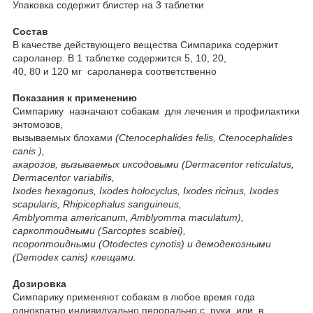
Упаковка содержит блистер на 3 таблетки
Состав
В качестве действующего вещества Симпарика содержит
сароланер. В 1 таблетке содержится 5, 10, 20,
40, 80 и 120 мг сароланера соответственно
Показания к применению
Симпарику назначают собакам для лечения и профилактики
энтомозов,
вызываемых блохами
(Ctenocephalides felis, Ctenocephalides
canis ),
акарозов, вызываемых иксодовыми (Dermacentor reticulatus,
Dermacentor variabilis,
Ixodes hexagonus, Ixodes holocyclus, Ixodes ricinus, Ixodes
scapularis, Rhipicephalus sanguineus,
Amblyomma americanum, Amblyomma maculatum),
саркоптоидными (Sarcoptes scabiei),
псороптоидными (Otodectes cynotis) и демодекозными
(Demodex canis) клещами.
Дозировка
Симпарику применяют собакам в любое время года
однократно индивидуально перорально с руки, или в