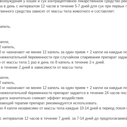
возбуждения у кошек и сук контрацептивное лекарственное средство рек
за в день с интервалом 12 часов в течение 5-7 дней для сук при первых
венного средства зависит от массы тела животного и составляет:
капель.
капли,
2 капель,
 кг назначают не менее 12 капель за один прием + 2 капли на каждые п
нежелательной беременности при случайном спаривании препарат задае
от массы тела 1 раз в день по 8 капель в течение 2-х дней.
, в течение 2 дней в зависимости от массы тела:
капли,
2 капель,
 кг назначают не менее 12 капель за один прием + 2 капли на каждые п
нежелательной беременности препарат задается в течение 24 часов пос
арата значительно снижает эффект воздействия.
вающей терапии препарат рекомендуется использовать:
о 4 капли независимо от массы тела каждые 10-14 дней в период покоя 
 с интервалом 12 часов в течение 7 дней, за 7-14 дней до предполагаемо