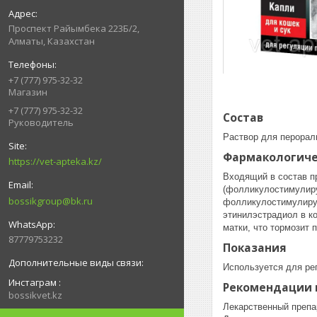
Проспект Райымбека 223Б/2,
Алматы, Казахстан
+7 (777) 975-32-32
Магазин
+7 (777) 975-32-32
Состав
Руководитель
Раствор для перорал
Фармакологиче
https://vet-apteka.kz/
Входящий в состав п
(фолликулостимулиру
bossikgroup@bk.ru
фолликулостимулирую
этинилэстрадиол в к
матки, что тормозит
87779753232
Показания
Используется для ре
Инстаграм
Рекомендации 
bossikvet.kz
Лекарственный препар