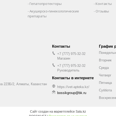
Гепатопротекторы
Контакты
Акушерско-гинекологические
Отзывы
препараты
и
График 
Понедельн
+7 (777) 975-32-32
Магазин
Вторник
+7 (777) 975-32-32
Среда
Руководитель
Четверг
Пятница
а 223Б/2, Алматы, Казахстан
https://vet-apteka.kz/
Суббота
bossikgroup@bk.ru
Воскресен
Сайт создан на маркетплейсе
Satu.kz