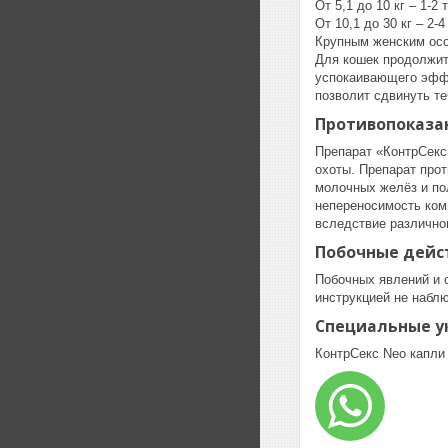
От 5,1 до 10 кг – 1-2 
От 10,1 до 30 кг – 2-4
Крупным женским особ
Для кошек продолжит
успокаивающего эффек
позволит сдвинуть те
Противопоказа
Препарат «КонтрСекс
охоты. Препарат про
молочных желёз и по
непереносимость ком
вследствие различно
Побочные дейс
Побочных явлений и 
инструкцией не набл
Специальные у
КонтрСекс Neo капли