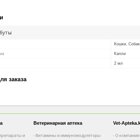
и
буты
Кошки, Собак
ма
Капли
2 мл
ля заказа
а
Ветеринарная аптека
Vet-Apteka.
препараты и
Витамины и иммуномодуляторы
О компании