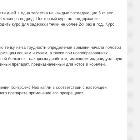
пяти дней + одна таблетка на каждые последующие 5 кг вес.
8 месяцев подряд. Повторный курс по поддержанию
ить курс для задержки течки не более 2-х раз в год. Курс
ю течку из-за трудности определения времени начала половой
ормящим кошкам и сукам, а также при новообразованиях
енной болезнью, сахарным диабетом, имеющим индивидуальную
нный препарат, предназначенный для котов и кобелей,
нении КонтрСекс Neo капли в соответствии с настоящей
ного препарата применение его прекращают.