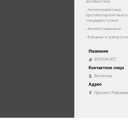
антибиотики
Антигельминтные,
противопаразитные и
кокцидиостатики
Антигистаминные
Вакцины и сыворотк
BOSSIKVET
Ветаптека
Проспект Райымбек