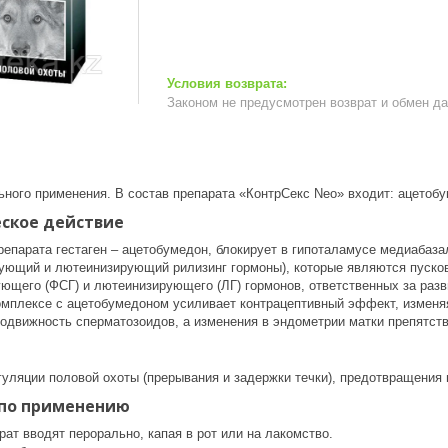
Законом не предусмотрен возврат и обмен д
ьного применения. В состав препарата «КонтрСекс Neo» входит: ацетоб
ское действие
репарата гестаген – ацетобумедон, блокирует в гипоталамусе медиаба
ющий и лютеинизирующий рилизинг гормоны), которые являются пуско
щего (ФСГ) и лютеинизирующего (ЛГ) гормонов, ответственных за разв
омплексе с ацетобумедоном усиливает контрацептивный эффект, изменяя
 подвижность сперматозоидов, а изменения в эндометрии матки препятс
гуляции половой охоты (прерывания и задержки течки), предотвращения
по применению
ат вводят перорально, капая в рот или на лакомство.