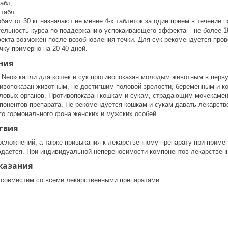
табл,
 табл.
ям от 30 кг назначают не менее 4-х таблеток за один прием в течение 
ельность курса по поддержанию успокаивающего эффекта – не более 1
та возможен после возобновления течки. Для сук рекомендуется провод
чку примерно на 20-40 дней.
ния
 Neo» капли для кошек и сук противопоказан молодым животным в перву
тивопоказан животным, не достигшим половой зрелости, беременным и к
ловых органов. Противопоказан кошкам и сукам, страдающим мочекам
понентов препарата. Не рекомендуется кошкам и сукам давать лекарстве
го гормонального фона женских и мужских особей.
твия
осложнений, а также привыкания к лекарственному препарату при приме
юдается. При индивидуальной непереносимости компонентов лекарствен
казания
 совместим со всеми лекарственными препаратами.