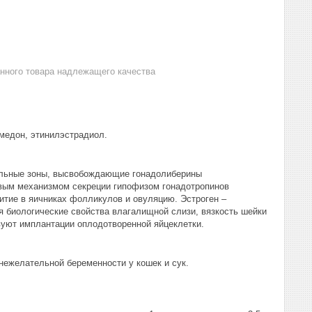
анного товара надлежащего качества
умедон, этинилэстрадиол.
зальные зоны, высвобождающие гонадолиберины
вым механизмом секреции гипофизом гонадотропинов
итие в яичниках фолликулов и овуляцию. Эстроген –
 биологические свойства влагалищной слизи, вязкость шейки
твуют имплантации оплодотворенной яйцеклетки.
 нежелательной беременности у кошек и сук.