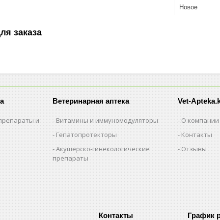
Новое
ля заказа
а
Ветеринарная аптека
Vet-Apteka.
препараты и
Витамины и иммуномодуляторы
О компании
Гепатопротекторы
Контакты
Акушерско-гинекологические
Отзывы
препараты
и
График 