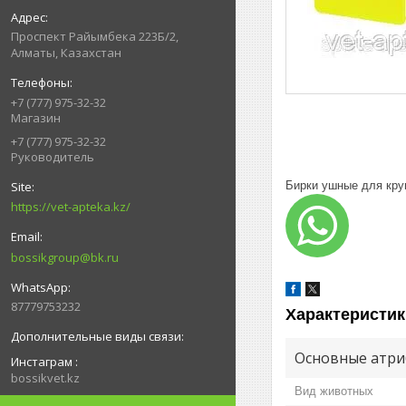
Проспект Райымбека 223Б/2,
Алматы, Казахстан
+7 (777) 975-32-32
Магазин
+7 (777) 975-32-32
Руководитель
Бирки ушные для кру
https://vet-apteka.kz/
bossikgroup@bk.ru
87779753232
Характеристик
Основные атри
Инстаграм
bossikvet.kz
Вид животных