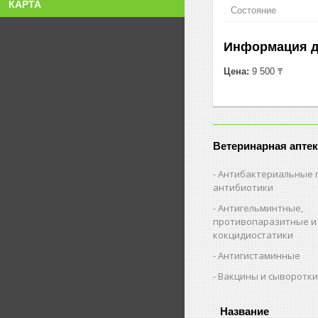
КАРТА
Состояние
Информация д
Цена:
9 500 ₸
Ветеринарная аптек
Антибактериальные 
антибиотики
Антигельминтные,
противопаразитные и
кокцидиостатики
Антигистаминные
Вакцины и сыворотк