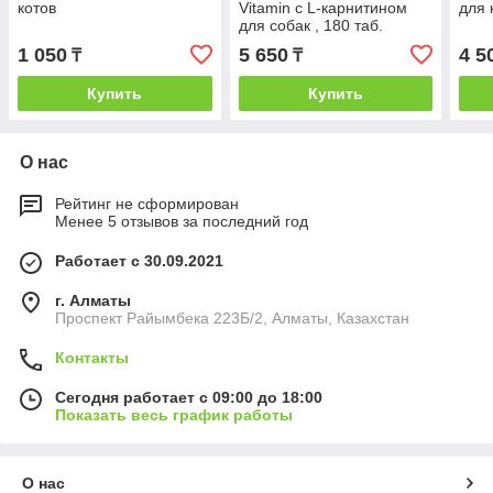
котов
Vitamin с L-карнитином
для 
для собак , 180 таб.
1 050
5 650
4 5
₸
₸
Купить
Купить
О нас
Рейтинг не сформирован
Менее 5 отзывов за последний год
Работает с 30.09.2021
г. Алматы
Проспект Райымбека 223Б/2, Алматы, Казахстан
Контакты
Сегодня работает с 09:00 до 18:00
Показать весь график работы
О нас