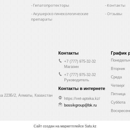
Гепатопротекторы
Контакты
Акушерско-гинекологические
Отзывы
препараты
и
График 
Понедельн
+7 (777) 975-32-32
Магазин
Вторник
+7 (777) 975-32-32
Среда
Руководитель
Четверг
Пятница
а 223Б/2, Алматы, Казахстан
https://vet-apteka.kz/
Суббота
bossikgroup@bk.ru
Воскресен
Сайт создан на маркетплейсе
Satu.kz