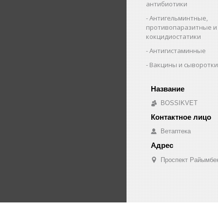
антибиотики
Антигельминтные,
противопаразитные и
кокцидиостатики
Антигистаминные
Вакцины и сыворотк
BOSSIKVET
Ветаптека
Проспект Райымбек