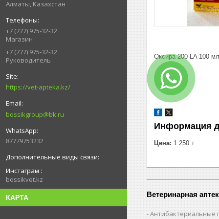
Алматы, Казахстан
+7 (777) 975-32-32
Магазин
+7 (777) 975-32-32
Оксира 200 LA 100 м
Руководитель
https://vet-apteka.kz/
bossikgroup@bk.ru
Информация д
87779753232
Цена:
1 250 ₸
Инстаграм
bossikvet.kz
Ветеринарная аптек
КАРТА
Антибактериальные 