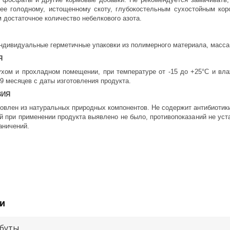
ее голодному, истощенному скоту, глубокостельным сухостойным кор
 достаточное количество небелкового азота.
ндивидуальные герметичные упаковки из полимерного материала, масса 
Я
ухом и прохладном помещении, при температуре от -15 до +25°С и вл
9 месяцев с даты изготовления продукта.
ВИЯ
товлен из натуральных природных компонентов. Не содержит антибиоти
й при применении продукта выявлено не было, противопоказаний не ус
аничений.
и
буты