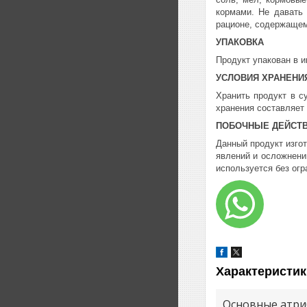
кормами. Не давать 
рационе, содержащем
УПАКОВКА
Продукт упакован в и
УСЛОВИЯ ХРАНЕНИ
Хранить продукт в с
хранения составляет 
ПОБОЧНЫЕ ДЕЙСТ
Данный продукт изго
явлений и осложнени
используется без огр
Характеристик
Основные атри