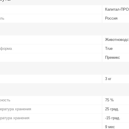
Капитал-ПРО
ель
Россия
Животноводс
 форма
True
Премикс
3 кг
ность
75 %
ература хранения
25 град.
ратура хранения
-15 град.
9 мес