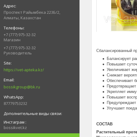
Проспект Райымбека 223Б/2,
Алматы, Казахстан
+7 (777) 975-32-32
Магазин
+7 (777) 975-32-32
Сбалансированный про
Руководитель
Балансирует ра
Повышает суточ
https://vet-apteka.kz/
Увеличивает жи
Снижает вероят
Обеспечивает б
Предотвращает 
bossikgroup@bk.ru
Укрепляет имму
Повышает воспр
Предупреждает 
87779753232
Улучшает поеда
Инстаграм
СОСТАВ
bossikvet.kz
Растительный прот