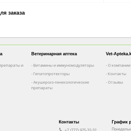
ля заказа
а
Ветеринарная аптека
Vet-Apteka.
препараты и
Витамины и иммуномодуляторы
О компании
Гепатопротекторы
Контакты
Акушерско-гинекологические
Отзывы
препараты
и
График 
Понедельн
+7 (777) 975-32-32