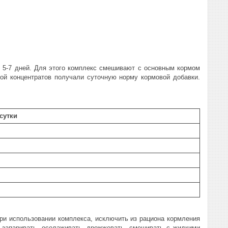
е 5-7 дней. Для этого комплекс смешивают с основным кормом
ой концентратов получали суточную норму кормовой добавки.
 сутки
ри использовании комплекса, исключить из рациона кормления
 запаривать, осолаживать, дрожжевать, смешивать с жидкими