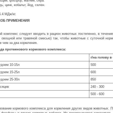
ьций, фосфор, магний, сера.
ь, цинк, кобальт, йод, селен.
.4 МДж/кг.
СОБ ПРИМЕНЕНИЯ
й комплекс следует вводить в рацион животных постепенно, в течени
 овощной или травяной смесью) так, чтобы животные с суточной норм
е чем за два кормления.
да протеинового кормового комплекса:
г/на голову в
удоем 10-15л
500
удоем 15-25л
600
удоем 25-30л
850
есяцев
240 - 300
500 - 600
зование кормового комплекса для кормления других видов животных. П
 фосфаты и другие кормовые добавки. Не рекомендуется замачивать,