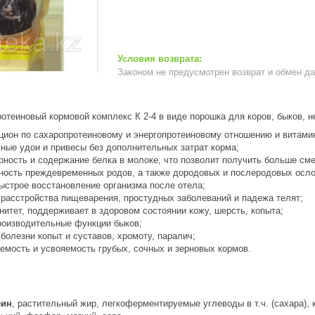
Законом не предусмотрен возврат и обмен д
теиновый кормовой комплекс К 2-4 в виде порошка для коров, быков, не
цион по сахаропротеиновому и энергопротеиновому отношению и витами
ные удои и привесы без дополнительных затрат корма;
рность и содержание белка в молоке, что позволит получить больше сме
ность преждевременных родов, а также дородовых и послеродовых осл
ыстрое восстановление организма после отела;
расстройства пищеварения, простудных заболеваний и падежа телят;
нитет, поддерживает в здоровом состоянии кожу, шерсть, копыта;
оизводительные функции быков;
болезни копыт и суставов, хромоту, паралич;
емость и усвояемость грубых, сочных и зерновых кормов.
еин
, растительный жир, легкоферментируемые углеводы в т.ч. (сахара), 