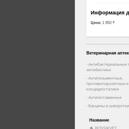
Информация д
Цена:
1 850 ₸
Ветеринарная аптек
Антибактериальные 
антибиотики
Антигельминтные,
противопаразитные и
кокцидиостатики
Антигистаминные
Вакцины и сыворотк
BOSSIKVET