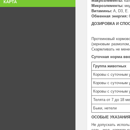
Макроэлементы:
кал
КАРТА
Микроэлементы:
мед
Витамины:
А, D3, Е.
Обменная энергия:
6
ДОЗИРОВКА И СПО
Протеиновый кормово
(зерновым размолом,
Скармливать не мене
Суточная норма вво
Группа животных
Коровы с суточным 
Коровы с суточным 
Коровы с суточным 
Телята от 7 до 18 м
Быки, нетели
ОСОБЫЕ УКАЗАНИЯ
Не допускать исполь
соль, мел, кормовые