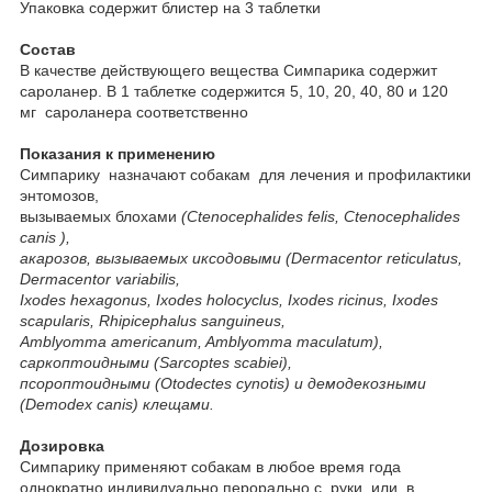
Упаковка содержит блистер на 3 таблетки
Состав
В качестве действующего вещества Симпарика содержит
сароланер. В 1 таблетке содержится 5, 10, 20, 40, 80 и 120
мг сароланера соответственно
Показания к применению
Симпарику назначают собакам для лечения и профилактики
энтомозов,
вызываемых блохами
(Ctenocephalides felis, Ctenocephalides
canis ),
акарозов, вызываемых иксодовыми (Dermacentor reticulatus,
Dermacentor variabilis,
Ixodes hexagonus, Ixodes holocyclus, Ixodes ricinus, Ixodes
scapularis, Rhipicephalus sanguineus,
Amblyomma americanum, Amblyomma maculatum),
саркоптоидными (Sarcoptes scabiei),
псороптоидными (Otodectes cynotis) и демодекозными
(Demodex canis) клещами.
Дозировка
Симпарику применяют собакам в любое время года
однократно индивидуально перорально с руки, или в