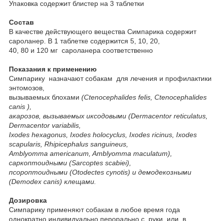
Упаковка содержит блистер на 3 таблетки
Состав
В качестве действующего вещества Симпарика содержит
сароланер. В 1 таблетке содержится 5, 10, 20,
40, 80 и 120 мг сароланера соответственно
Показания к применению
Симпарику назначают собакам для лечения и профилактики
энтомозов,
вызываемых блохами
(Ctenocephalides felis, Ctenocephalides
canis ),
акарозов, вызываемых иксодовыми (Dermacentor reticulatus,
Dermacentor variabilis,
Ixodes hexagonus, Ixodes holocyclus, Ixodes ricinus, Ixodes
scapularis, Rhipicephalus sanguineus,
Amblyomma americanum, Amblyomma maculatum),
саркоптоидными (Sarcoptes scabiei),
псороптоидными (Otodectes cynotis) и демодекозными
(Demodex canis) клещами.
Дозировка
Симпарику применяют собакам в любое время года
однократно индивидуально перорально с руки, или в