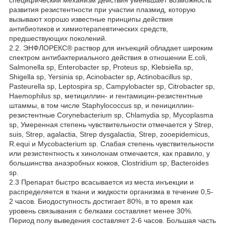
развития резистентности при участии плазмид, которую
вызывают хорошо известные принципы действия
антибиотиков и химиотерапевтических средств,
предшествующих поколений.
2.2. ЭНФЛОРЕКС® раствор для инъекций обладает широким
спектром антибактериального действия в отношении E.coli,
Salmonella sp, Enterobacter sp, Proteus sp, Klebsiella sp,
Shigella sp, Yersinia sp, Acinobacter sp, Actinobacillus sp,
Pasteurella sp, Leptospira sp, Campylobacter sp, Citrobacter sp,
Haemophilus sp, метициллин- и гентамицин-резистентные
штаммы, в том числе Staphylococcus sp, и пенициллин-
резистентные Corynebacterium sp, Chlamydia sp, Mycoplasma
sp, Умеренная степень чувствительности отмечается у Strep,
suis, Strep, agalactia, Strep dysgalactia, Strep, zooepidemicus,
R.equi и Mycobacterium sp. Слабая степень чувствительности
или резистентность к хинолонам отмечается, как правило, у
большинства анаэробных кокков, Clostridium sp, Bacteroides
sp.
2.3 Препарат быстро всасывается из места инъекции и
распределяется в ткани и жидкости организма в течение 0,5-
2 часов. Биодоступность достигает 80%, в то время как
уровень связывания с белками составляет менее 30%.
Период полу выведения составляет 2-6 часов. Большая часть