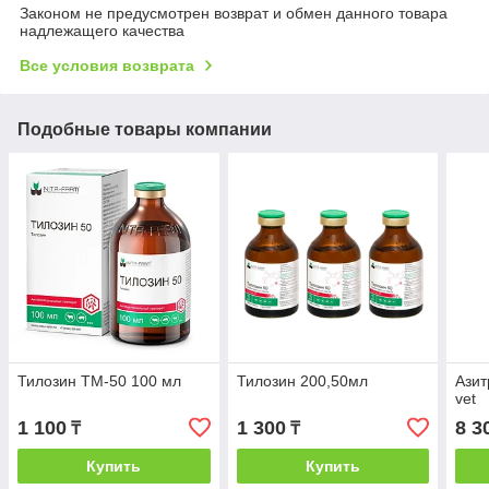
Законом не предусмотрен возврат и обмен данного товара
надлежащего качества
Все условия возврата
Подобные товары компании
Тилозин ТМ-50 100 мл
Тилозин 200,50мл
Азит
vet
1 100
1 300
8 3
₸
₸
Купить
Купить