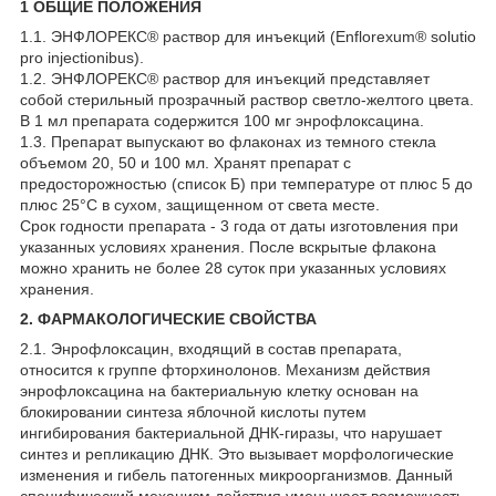
1 ОБЩИЕ ПОЛОЖЕНИЯ
1.1. ЭНФЛОРЕКС® раствор для инъекций (Enflorexum® solutio
pro injectionibus).
1.2. ЭНФЛОРЕКС® раствор для инъекций представляет
собой стерильный прозрачный раствор светло-желтого цвета.
В 1 мл препарата содержится 100 мг энрофлоксацина.
1.3. Препарат выпускают во флаконах из темного стекла
объемом 20, 50 и 100 мл. Хранят препарат с
предосторожностью (список Б) при температуре от плюс 5 до
плюс 25°С в сухом, защищенном от света месте.
Срок годности препарата - 3 года от даты изготовления при
указанных условиях хранения. После вскрытые флакона
можно хранить не более 28 суток при указанных условиях
хранения.
2. ФАРМАКОЛОГИЧЕСКИЕ СВОЙСТВА
2.1. Энрофлоксацин, входящий в состав препарата,
относится к группе фторхинолонов. Механизм действия
энрофлоксацина на бактериальную клетку основан на
блокировании синтеза яблочной кислоты путем
ингибирования бактериальной ДНК-гиразы, что нарушает
синтез и репликацию ДНК. Это вызывает морфологические
изменения и гибель патогенных микроорганизмов. Данный
специфический механизм действия уменьшает возможность