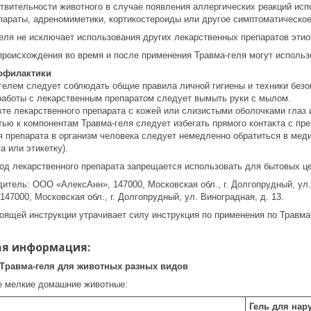
твительности животного в случае появления аллергических реакций ис
параты, адреномиметики, кортикостероиды или другое симптоматическое
еля не исключает использования других лекарственных препаратов этиот
происхождения во время и после применения Травма-геля могут использо
рофилактики
-гелем следует соблюдать общие правила личной гигиены и техники без
работы с лекарственным препаратом следует вымыть руки с мылом.
кте лекарственного препарата с кожей или слизистыми оболочками гла
ью к компонентам Травма-геля следует избегать прямого контакта с пр
я препарата в организм человека следует немедленно обратиться в мед
 или этикетку).
од лекарственного препарата запрещается использовать для бытовых це
итель: ООО «АлексАнн», 147000, Московская обл., г. Долгопрудный, ул. 
147000, Московская обл., г. Долгопрудный, ул. Виноградная, д. 13.
оящей инструкции утрачивает силу инструкция по применения по Травма-
я информация:
Травма-геля для животных разных видов
ие мелкие домашние животные:
Гель для нар