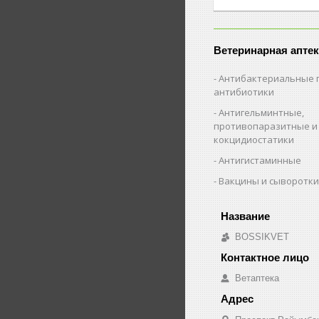
Ветеринарная аптек
Антибактериальные 
антибиотики
Антигельминтные,
противопаразитные и
кокцидиостатики
Антигистаминные
Вакцины и сыворотк
BOSSIKVET
Ветаптека