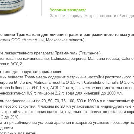
Законом не предусмотрен возврат и обмен д
енению Травма-геля для лечения травм и ран различного генеза у 
аботчик ООО «АлексАнн», Московская область)
е лекарственного препарата: Травма-гель (Travma-gel).
тованное наименование; Echinacea purpurea, Matricaria recutita, Calendula
donna и АСД-2.
: гель для наружного применения.
щих веществ Травма-гель содержит матричные настойки растительного 
urpurea Ø 3,5 мл; Matricaria recutita Ø 3,5 мл; Calendula officinalis Ø 3,6
г; Atropa belladonna Ø 0,1 мл; АСД-2 1 мкл; в качестве вспомогательных 
еноксиэтанол 0,9 г; глицерин 2,2 г; вода для инъекций до 1000 мл.
ль расфасованным по 20, 50, 70, 75, 100, 500 и 1000 мл в пластиковы
м первого вскрытия. Флаконы по 20 мл упаковывают в индивидуальные к
 закрытой упаковке производителя, отдельно от продуктов питания и к
°С до 25°С.
ата при соблюдении условий хранения в закрытой упаковке производител
одности.
оступных для детей.