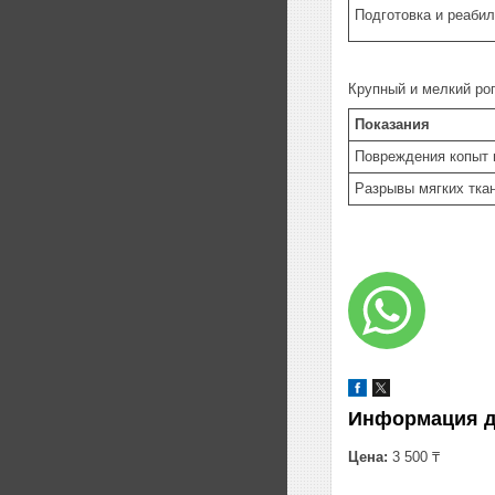
Подготовка и реаби
Крупный и мелкий рог
Показания
Повреждения копыт 
Разрывы мягких ткан
Информация д
Цена:
3 500 ₸