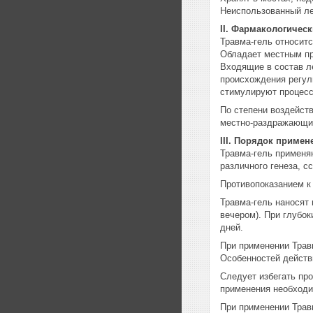
Неиспользованный ле
II. Фармакологическ
Травма-гель относит
Обладает местным пр
Входящие в состав л
происхождения регул
стимулируют процесс
По степени воздейств
местно-раздражающи
III. Порядок примен
Травма-гель применя
различного генеза, с
Противопоказанием к
Травма-гель наносят 
вечером). При глубок
дней.
При применении Трав
Особенностей действи
Следует избегать про
применения необходи
При применении Трав