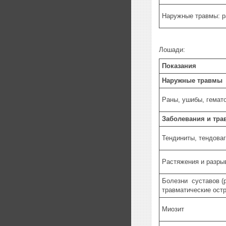
Наружные травмы: р
Лошади:
Показания
Наружные травмы
Раны, ушибы, гемат
Заболевания и тра
Тендиниты, тендова
Растяжения и разры
Болезни суставов (р
травматические остр
Миозит