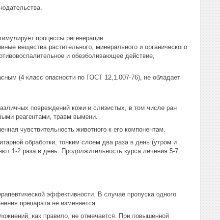
нодательства.
имулирует процессы регенерации.
ивные вещества растительного, минерального и органического
ротивовоспалительное и обезболивающее действие,
ным (4 класс опасности по ГОСТ 12,1.007-76), не обладает
азличных повреждений кожи и слизистых, в том числе ран
евыми реагентами, травм вымени.
нная чувствительность животного к его компонентам.
тарной обработки, тонким слоем два раза в день (утром и
ют 1-2 раза в день. Продолжительность курса лечения 5-7
терапевтической эффективности. В случае пропуска одного
нения препарата не изменяется.
ложнений, как правило, не отмечается. При повышенной