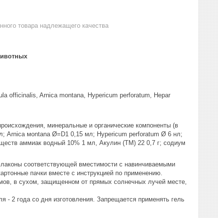
анного товара надлежащего качества
животных
 officinalis, Arnica montana, Hypericum perforatum, Hepar
происхождения, минеральные и органические компоненты (в
 мл; Arnica мontana Ø=D1 0,15 мл; Hypericum perforatum Ø 6 нл;
веществ аммиак водный 10% 1 мл, Акулин (ТМ) 22 0,7 г; содиум
е флаконы соответствующей вместимости с навинчиваемыми
артонные пачки вместе с инструкцией по применению.
ормов, в сухом, защищенном от прямых солнечных лучей месте,
я - 2 года со дня изготовления. Запрещается применять гель