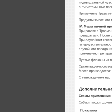
индивидуальной чувс
антигистаминные пре
Применение Травма-г
Продукты животного 
IV. Меры личной п
При работе с Травма
препаратами. После 
При случайном конта
гиперчувствительност
случайного попадани
применению препарата
Пустые флаконы из-п
Организация-производ
Место производства: 
С утверждением наст
Дополнительна
Схемы применения 
Собаки, кошки, друг
Показания