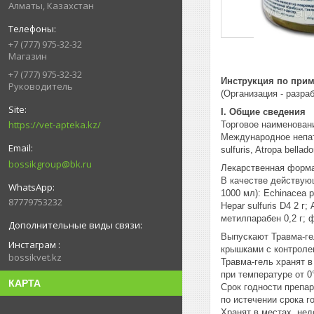
Алматы, Казахстан
+7 (777) 975-32-32
Магазин
+7 (777) 975-32-32
Инструкция по прим
Руководитель
(Организация - разр
I. Общие сведения
https://vet-apteka.kz/
Торговое наименовани
Международное непатен
sulfuris, Atropa bella
bossikgroup@bk.ru
Лекарственная форма
В качестве действую
1000 мл): Echinacea p
87779753232
Hepar sulfuris D4 2 
метилпарабен 0,2 г; ф
Выпускают Травма-ге
Инстаграм
крышками с контроле
bossikvet.kz
Травма-гель хранят в
при температуре от 0
КАРТА
Срок годности препар
по истечении срока г
Хранят в местах, нед