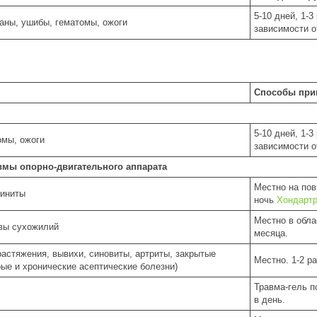
5-10 дней, 1-
аны, ушибы, гематомы, ожоги
зависимости о
Способы при
5-10 дней, 1-
омы, ожоги
зависимости о
вмы опорно-двигательного аппарата
Местно на пов
гиниты
ночь
Хондартр
Местно в обла
вы сухожилий
месяца.
астяжения, вывихи, синовиты, артриты, закрытые
Местно. 1-2 ра
ые и хронические асептические болезни)
Травма-гель п
в день.