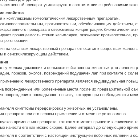
карственный препарат утилизируют в соответствии с требованиями зако
ие свойства
ся к комплексным гомеопатическим лекарственным препаратам.
отивовоспалительным, противоотечным, обезболивающим действием, ст
екарственного препарата в сверхмалых концентрациях биологически акт
ируют проницаемость стенки капилляров, оказывают противоотечное, п
ы регенерации.
ия на организм лекарственный препарат относится к веществам малоопас
м и сенсибилизирующим действием.
ения
ют у мелких домашних и сельскохозяйственных животных для лечения р
садин, порезов, ожогов, повреждений подушечек лап при контакте с сол
 применению лекарственного препарата является индивидуальная повыше
на поврежденные или болезненные места после их предварительной сани
их повреждениях накладывают повязку, которую при необходимости меня
ма-геля симптомы передозировки у животных не установлены.
я препарата при его первом применении и отмене не установлено.
пусков применения препарата, так как это может привести к снижению 
мо нанести его как можно скорее. Далее интервал до следующего приме
ма-геля в соответствии с настоящей инструкцией побочных явлений и ос