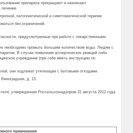
пользование препарата прекращают и назначают
 лечение.
ропной, патогенетической и симптоматической терапии.
ваться без ограничений.
опасности, предусмотренные при работе с лекарственными
з их необходимо промыть большим количеством воды. Людям с
епаратом. В случае появления аллергических реакций либо
ицинское учреждение (при себе иметь инструкцию по
лей, они подлежат утилизации с бытовыми отходами.
Виноградная, д. 13.
геля, утвержденная Россельхознадзором 31 августа 2012 года.
ужного применения