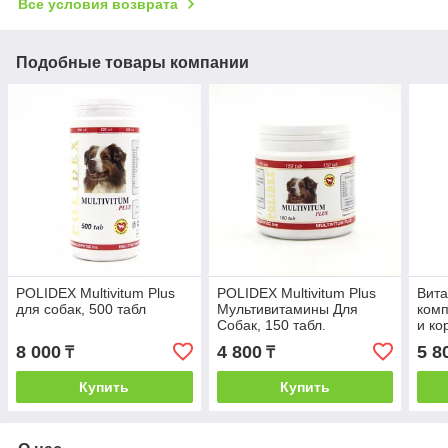
Все условия возврата
Подобные товары компании
POLIDEX Multivitum Plus
POLIDEX Multivitum Plus
Вит
для собак, 500 табл
Мультивитамины Для
комп
Собак, 150 табл.
и ко
Мама
8 000
4 800
5 8
₸
₸
Купить
Купить