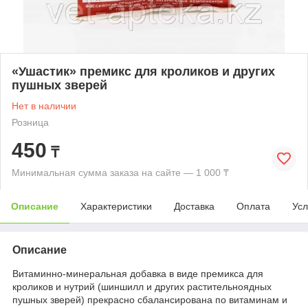
«Ушастик» премикс для кроликов и других
пушных зверей
Нет в наличии
Розница
450
₸
Минимальная сумма заказа на сайте — 1 000 ₸
Описание
Характеристики
Доставка
Оплата
Усл
Описание
Витаминно-минеральная добавка в виде премикса для
кроликов и нутрий (шиншилл и других растительноядных
пушных зверей) прекрасно сбалансирована по витаминам и