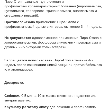
Пиро-Стоп назначают для лечения и
профилактики кровепаразитарных болезней (пироплазмоза,
нутталлиоза, тейлериоза, трипаносомоза, анаплазмоза и
смешанных инвазий).
Противопоказано
применение Пиро-Стопа с
профилактической целью с интервалом менее 3 – 4 недель.
Не допускается
одновременное применение Пиро-Стопа с
хлорорганическими, фосфорорганическими препаратами и
другими ингибиторами холинэстеразы.
Запрещается использовать
Пиро-Стоп в течение 4-х
недель после вакцинации живой вакциной против бабезиоза
или анаплазмоза.
Дозировка:
Собакам:
0,5 мл на 10 кг массы животного подкожно или
внутримышечно.
Крупному рогатому скоту
для лечения и профилактики: