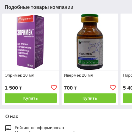
Подобные товары компании
Эпримек 10 мл
Ивермек 20 мл
Пиро
1 500
700
5 4
₸
₸
Купить
Купить
О нас
Рейтинг не сформирован