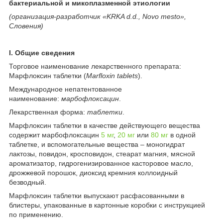
бактериальной и микоплазменной этиологии
(организация-разработчик «KRKA d.d., Novo mesto»,
Словения)
I. Общие сведения
Торговое наименование лекарственного препарата:
Марфлоксин таблетки (
Marfloxin tablets
).
Международное непатентованное
наименование:
марбофлоксацин
.
Лекарственная форма:
таблетки
.
Марфлоксин таблетки в качестве действующего вещества
содержит марбофлоксацин
5 мг
,
20 мг
или
80 мг
в одной
таблетке, и вспомогательные вещества – моногидрат
лактозы, повидон, кросповидон, стеарат магния, мясной
ароматизатор, гидрогенизированное касторовое масло,
дрожжевой порошок, диоксид кремния коллоидный
безводный.
Марфлоксин таблетки выпускают расфасованными в
блистеры, упакованные в картонные коробки с инструкцией
по применению.