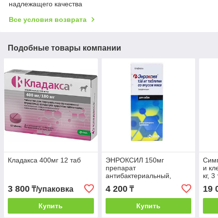
надлежащего качества
Все условия возврата
Подобные товары компании
Кладакса 400мг 12 таб
ЭНРОКСИЛ 150мг
Симп
препарат
и кл
антибактериальный,
кг, 3
таблетки со вкусом мяса,
3 800
4 200
19 
₸/упаковка
₸
10 таблеток
Купить
Купить