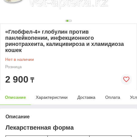
«Глобфел-4» глобулин против
панлейкопении, инфекционного
ринотрахеита, калицивироза и хламидиоза
кошек
Нет в наличии
Розница
2 900
₸
Описание
Характеристики
Доставка
Оплата
Усл
Описание
Лекарственная форма