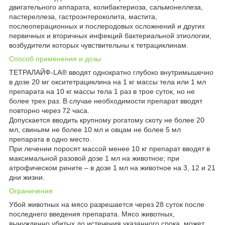
двигательного аппарата, колибактериоза, сальмонеллеза,
пастереллеза, гастроэнтероколита, мастита,
послеоперационных и послеродовых осложнений и других
первичных и вторичных инфекций бактериальной этиологии,
возбудители которых чувствительны к тетрациклинам.
Способ применения и дозы
ТЕТРАЛАЙФ-LA
®
вводят однократно глубоко внутримышечно
в дозе 20 мг окситетрациклина на 1 кг массы тела или 1 мл
препарата на 10 кг массы тела 1 раз в трое суток, но не
более трех раз. В случае необходимости препарат вводят
повторно через 72 часа.
Допускается вводить крупному рогатому скоту не более 20
мл, свиньям не более 10 мл и овцам не более 5 мл
препарата в одно место.
При лечении поросят массой менее 10 кг препарат вводят в
максимальной разовой дозе 1 мл на животное; при
атрофическом рините – в дозе 1 мл на животное на 3, 12 и 21
дни жизни.
Ограничения
Убой животных на мясо разрешается через 28 суток после
последнего введения препарата. Мясо животных,
вынужденно убитых до истечения указанного срока, может