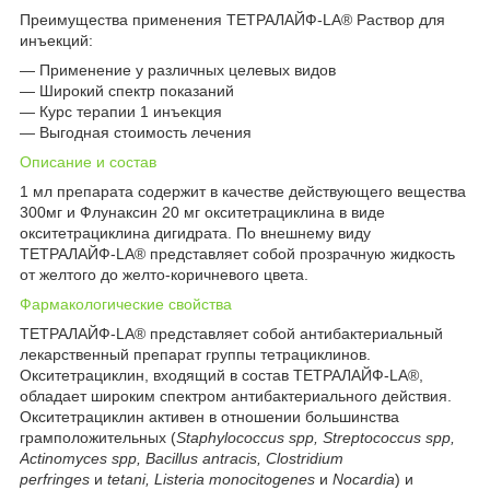
Преимущества применения ТЕТРАЛАЙФ-LA
®
Раствор для
инъекций:
— Применение у различных целевых видов
— Широкий спектр показаний
— Курс терапии 1 инъекция
— Выгодная стоимость лечения
Описание и состав
1 мл препарата содержит в качестве действующего вещества
300мг и Флунаксин 20 мг окситетрациклина в виде
окситетрациклина дигидрата. По внешнему виду
ТЕТРАЛАЙФ-LA
®
представляет собой прозрачную жидкость
от желтого до желто-коричневого цвета.
Фармакологические свойства
ТЕТРАЛАЙФ-LA
®
представляет собой антибактериальный
лекарственный препарат группы тетрациклинов.
Окситетрациклин, входящий в состав ТЕТРАЛАЙФ-LA
®
,
обладает широким спектром антибактериального действия.
Окситетрациклин активен в отношении большинства
грамположительных (
Staphylococcus spр, Streptococcus spр,
Actinomyces spр, Bacillus antracis, Clostridium
perfringes
и
tetani, Listeria monocitogenes
и
Nocardia
) и