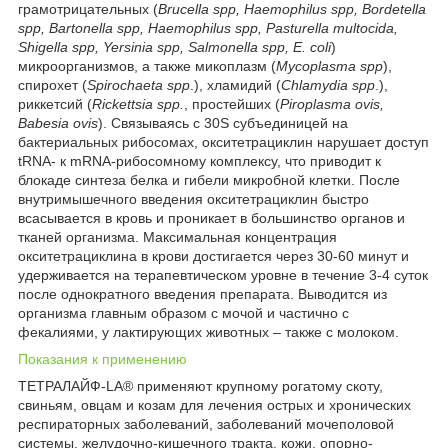
грамотрицательных (
Brucella spр, Haemophilus spр, Bordetella
spр, Bartonella spр, Haemophilus spр, Pasturella multocida,
Shigella spр, Yersinia spр, Salmonella spp, E. coli
)
микроорганизмов, а также микоплазм (
Mycoplasma spp
),
спирохет (
Spirochaeta spp
.), хламидий (
Chlamydia spp
.),
риккетсий (
Rickettsia spp.
, простейших (
Piroplasma ovis,
Babesia ovis
). Связываясь с 30S субъединицей на
бактериальных рибосомах, окситетрациклин нарушает доступ
tRNA- к mRNA-рибосомному комплексу, что приводит к
блокаде синтеза белка и гибели микробной клетки. После
внутримышечного введения окситетрациклин быстро
всасывается в кровь и проникает в большинство органов и
тканей организма. Максимальная концентрация
окситетрациклина в крови достигается через 30-60 минут и
удерживается на терапевтическом уровне в течение 3-4 суток
после однократного введения препарата. Выводится из
организма главным образом с мочой и частично с
фекалиями, у лактирующих животных – также с молоком.
Показания к применению
ТЕТРАЛАЙФ-LA
®
применяют крупному рогатому скоту,
свиньям, овцам и козам для лечения острых и хронических
респираторных заболеваний, заболеваний мочеполовой
системы, желудочно-кишечного тракта, кожи, опорно-