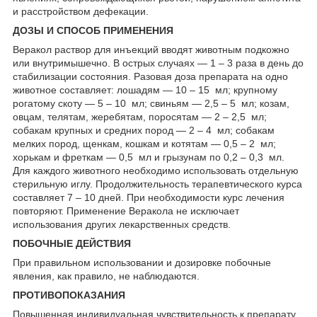
и расстройством дефекации.
ДОЗЫ И СПОСОБ ПРИМЕНЕНИЯ
Веракол раствор для инъекций вводят животным подкожно
или внутримышечно. В острых случаях — 1 – 3 раза в день до
стабилизации состояния. Разовая доза препарата на одно
животное составляет: лошадям — 10 – 15 мл; крупному
рогатому скоту — 5 – 10 мл; свиньям — 2,5 – 5 мл; козам,
овцам, телятам, жеребятам, поросятам — 2 – 2,5 мл;
собакам крупных и средних пород — 2 – 4 мл; собакам
мелких пород, щенкам, кошкам и котятам — 0,5 – 2 мл;
хорькам и фреткам — 0,5 мл и грызунам по 0,2 – 0,3 мл.
Для каждого животного необходимо использовать отдельную
стерильную иглу. Продолжительность терапевтического курса
составляет 7 – 10 дней. При необходимости курс лечения
повторяют. Применение Веракола не исключает
использования других лекарственных средств.
ПОБОЧНЫЕ ДЕЙСТВИЯ
При правильном использовании и дозировке побочные
явления, как правило, не наблюдаются.
ПРОТИВОПОКАЗАНИЯ
Повышенная индивидуальная чувствительность к препарату.