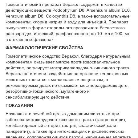
Гомеопатический препарат Веракол содержит в качестве
действующих веществ Podophyllum D8, Arsenicum album D10,
Veratrum album D8, Colocynthis D8, а также вспомогательные
компоненты: хлорид натрия и воду для инъекций. Препарат
выпускают в форме стерильного прозрачного бесцветного
раствора для инъекций, расфасованного по 10 мл и 100 мл
в стеклянных флаконах.
ФАРМАКОЛОГИЧЕСКИЕ СВОЙСТВА
Гомеопатическое средство Веракол, благодаря натуральным
компонентам оказывает мягкое противовоспалительное
действие, регулирует моторику желудочно-кишечного тракта.
Веракол по степени воздействия на организм теплокровных
животных относится к малоопасным веществам, в
рекомендуемых дозах не оказывает местнораздражающего,
резорбтивно-токсического, мутагенного и
сенсибилизирующего действия.
ПОКАЗАНИЯ
Назначают с лечебной целью домашним животным при
заболеваниях желудочно-кишечного тракта (гастроэнтерит,
колибактериозный энтерит, гастрит, спастический колит,
панкреатит), а также при интоксикациях и диспепсических
явлениях, сопровождающихся рвотой, нарушением аппетита